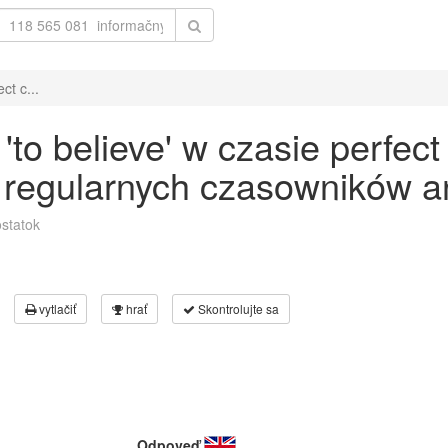
ct c...
o believe' w czasie perfect
 regularnych czasowników an
statok
vytlačiť
hrať
Skontrolujte sa
Odpoveď