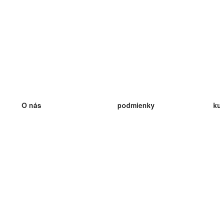
O nás
podmienky
k
náš tím
100% záruka
ve
Blog
zásady ochrany osobných údajo
v
predpisy
ve
kontakt
GDPR
ve
kontakt
ve
viac
ve
help
nové karty
ve
Často kladené otázky
niektoré blogy
katalóg