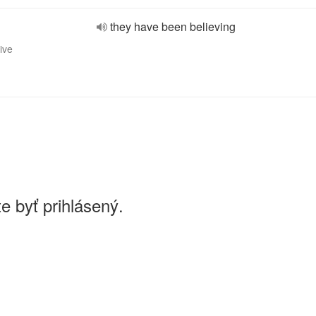
they have been believing
ive
e byť prihlásený.