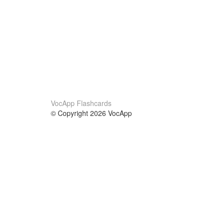
VocApp Flashcards
© Copyright 2026 VocApp
02-798 Mielczarskiego 8/58
Warsaw, Poland (EU)