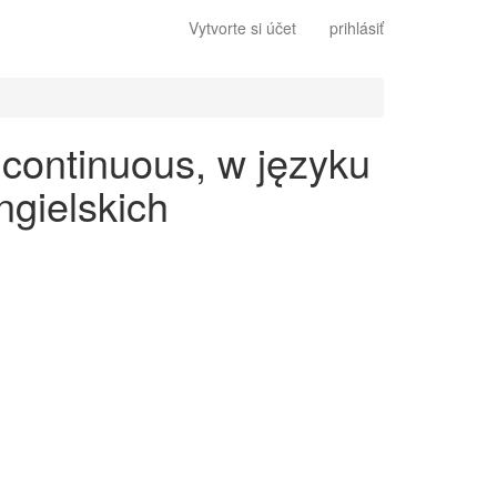
Vytvorte si účet
prihlásiť
 continuous, w języku
gielskich