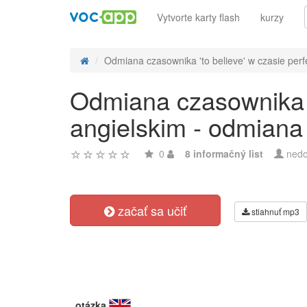
Vytvorte karty flash
kurzy
Odmiana czasownika 'to believe' w czasie perfe
Odmiana czasownika 't
angielskim - odmiana
0
8 informačný list
nedo
začať sa učiť
stiahnuť mp3
otázka