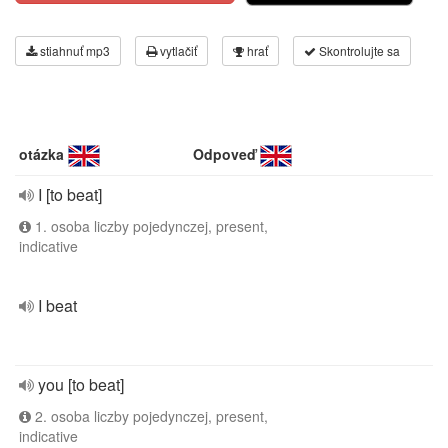
stiahnuť mp3
vytlačiť
hrať
Skontrolujte sa
otázka
Odpoveď
I [to beat]
1. osoba liczby pojedynczej, present,
indicative
I beat
you [to beat]
2. osoba liczby pojedynczej, present,
indicative