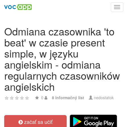
Toggl
navig
Odmiana czasownika 'to
beat' w czasie present
simple, w języku
angielskim - odmiana
regularnych czasowników
angielskich
0
8 informačný list
nedostatok
začať sa učiť