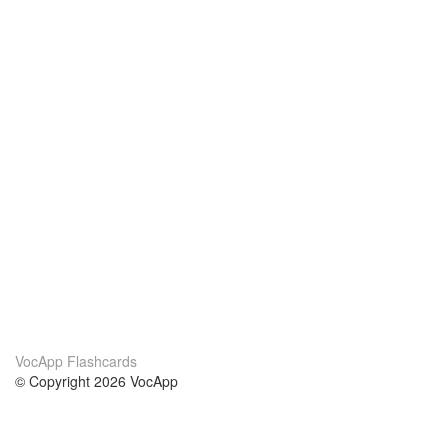
VocApp Flashcards
© Copyright 2026 VocApp
02-798 Mielczarskiego 8/58
Warsaw, Poland (EU)