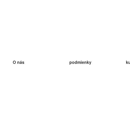
O nás
podmienky
k
náš tím
100% záruka
ve
Blog
zásady ochrany osobných údajo
v
predpisy
ve
kontakt
GDPR
ve
kontakt
ve
viac
ve
help
nové karty
ve
Často kladené otázky
niektoré blogy
katalóg