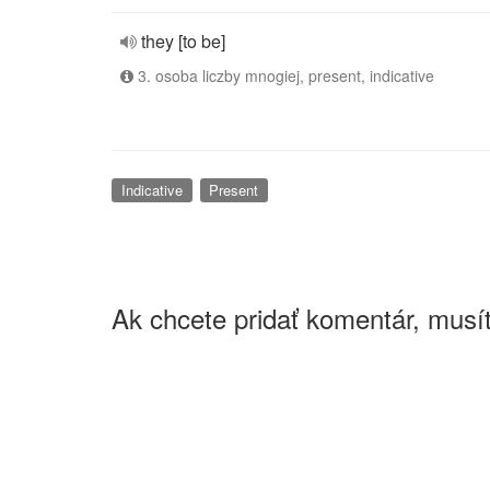
they [to be]
3. osoba liczby mnogiej, present, indicative
Indicative
Present
Ak chcete pridať komentár, musít