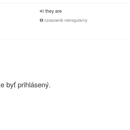
they are
czasownik nieregularny
e byť prihlásený.