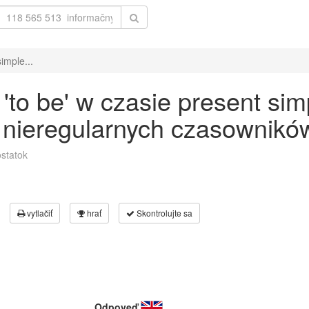
imple...
to be' w czasie present sim
 nieregularnych czasowników
statok
vytlačiť
hrať
Skontrolujte sa
Odpoveď