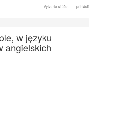
Vytvorte si účet
prihlásiť
ple, w języku
 angielskich