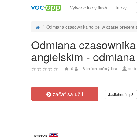
Vytvorte karty flash
kurzy
Odmiana czasownika 'to be' w czasie present s
Odmiana czasownika '
angielskim - odmiana
0
8 informačný list
nedo
začať sa učiť
stiahnuť mp3
otázka