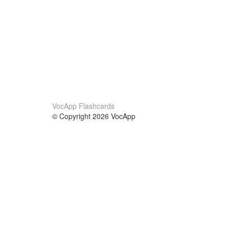
VocApp Flashcards
© Copyright 2026 VocApp
02-798 Mielczarskiego 8/58
Warsaw, Poland (EU)