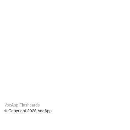
VocApp Flashcards
© Copyright 2026 VocApp
02-798 Mielczarskiego 8/58
Warsaw, Poland (EU)