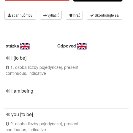
stiahnuť mp3
vytlačiť
hrať
Skontrolujte sa
otázka
Odpoveď
I [to be]
1. osoba liczby pojedynczej, present
continuous, indicative
I am being
you [to be]
2. osoba liczby pojedynczej, present
continuous, indicative