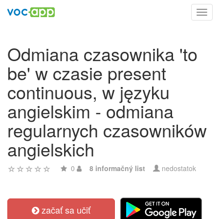
Toggl
navig
Odmiana czasownika 'to
be' w czasie present
continuous, w języku
angielskim - odmiana
regularnych czasowników
angielskich
0
8 informačný list
nedostatok
začať sa učiť