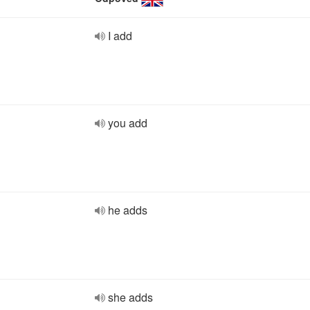
I add
you add
he adds
she adds