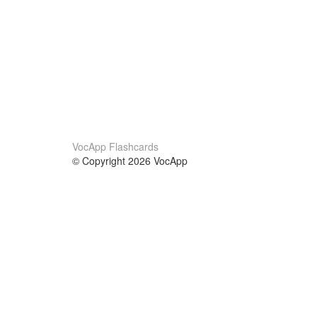
VocApp Flashcards
© Copyright 2026 VocApp
02-798 Mielczarskiego 8/58
Warsaw, Poland (EU)