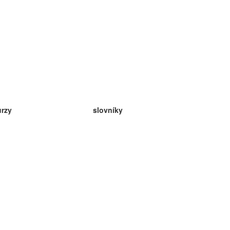
urzy
slovníky
da angličtina
v
eda nemčina
da španielčina
da francúzština
da ruština
da nórčina
da švédčina