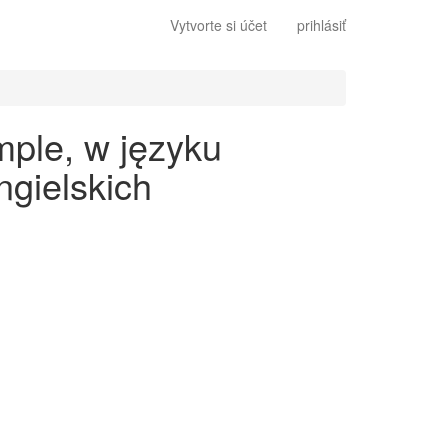
Vytvorte si účet
prihlásiť
mple, w języku
gielskich