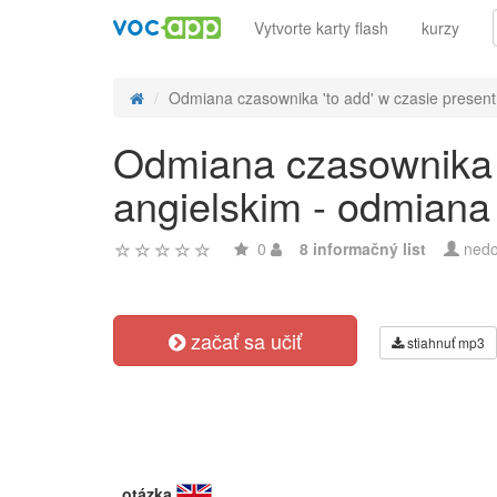
Vytvorte karty flash
kurzy
Odmiana czasownika 'to add' w czasie present 
Odmiana czasownika '
angielskim - odmiana
0
8 informačný list
nedo
začať sa učiť
stiahnuť mp3
otázka