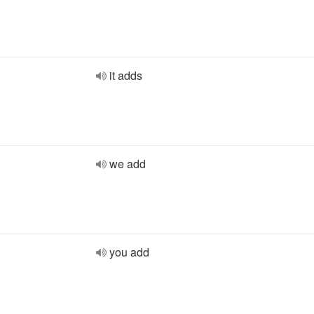
it adds
we add
you add