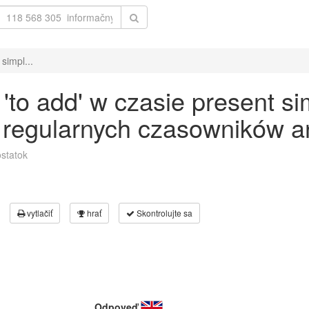
simpl...
to add' w czasie present si
 regularnych czasowników an
statok
vytlačiť
hrať
Skontrolujte sa
Odpoveď