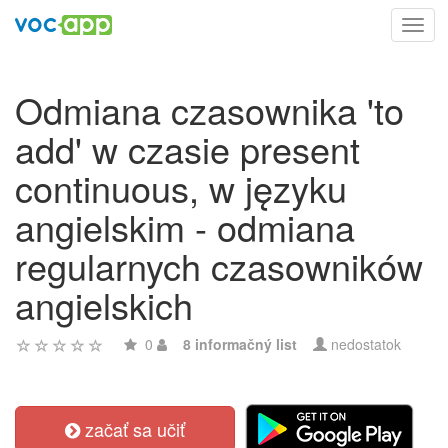
Toggl
navig
Odmiana czasownika 'to
add' w czasie present
continuous, w języku
angielskim - odmiana
regularnych czasowników
angielskich
0
8 informačný list
nedostatok
začať sa učiť