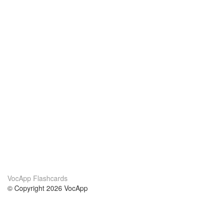
VocApp Flashcards
© Copyright 2026 VocApp
02-798 Mielczarskiego 8/58
Warsaw, Poland (EU)