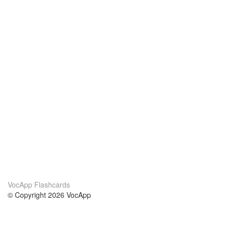
VocApp Flashcards
© Copyright 2026 VocApp
02-798 Mielczarskiego 8/58
Warsaw, Poland (EU)