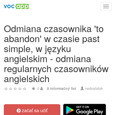
Toggl
navig
Odmiana czasownika 'to
abandon' w czasie past
simple, w języku
angielskim - odmiana
regularnych czasowników
angielskich
0
8 informačný list
nedostatok
začať sa učiť