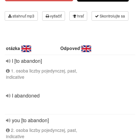
stiahnuť mp3
vytlačiť
hrať
Skontrolujte sa
otázka
Odpoveď
I [to abandon]
1. osoba liczby pojedynczej, past,
indicative
I abandoned
you [to abandon]
2. osoba liczby pojedynczej, past,
indicative