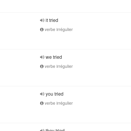
it tried
verbe irrégulier
we tried
verbe irrégulier
you tried
verbe irrégulier
they tried