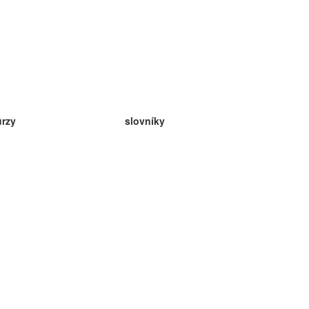
urzy
slovníky
da angličtina
v
eda nemčina
da španielčina
da francúzština
da ruština
da nórčina
da švédčina