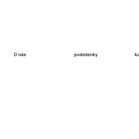
O nás
podmienky
k
náš tím
100% záruka
ve
Blog
zásady ochrany osobných údajo
v
predpisy
ve
kontakt
GDPR
ve
kontakt
ve
viac
ve
help
nové karty
ve
Často kladené otázky
niektoré blogy
katalóg