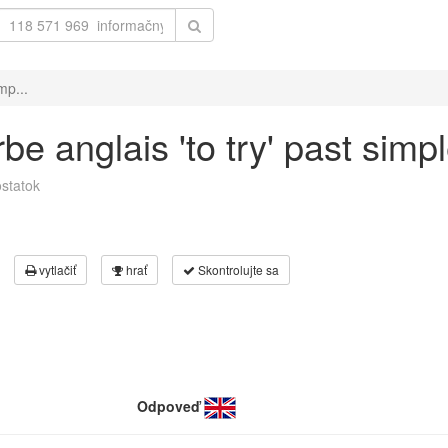
mp...
e anglais 'to try' past simple
statok
vytlačiť
hrať
Skontrolujte sa
Odpoveď