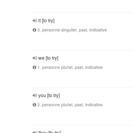
it [to try]
3. personne singulier, past, indicative
we [to try]
1. personne pluriel, past, indicative
you [to try]
2. personne pluriel, past, indicative
they [to try]