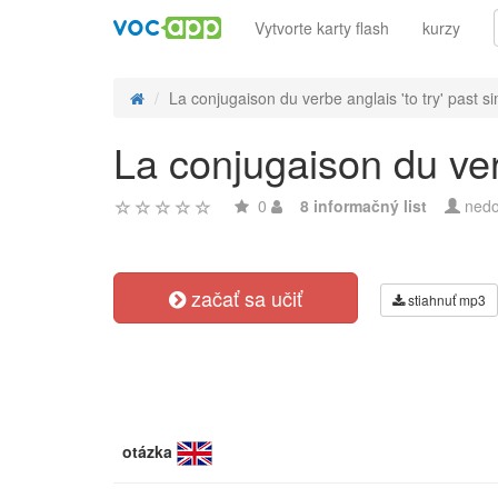
Vytvorte karty flash
kurzy
La conjugaison du verbe anglais 'to try' past si
La conjugaison du verb
0
8 informačný list
nedo
začať sa učiť
stiahnuť mp3
otázka