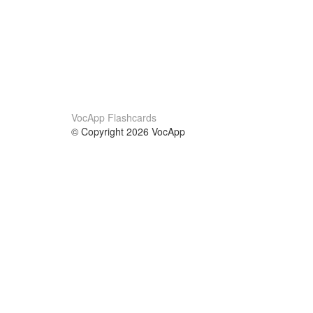
VocApp Flashcards
© Copyright 2026 VocApp
02-798 Mielczarskiego 8/58
Warsaw, Poland (EU)