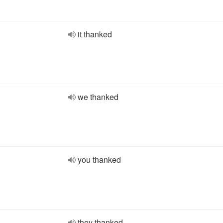
it thanked
we thanked
you thanked
they thanked