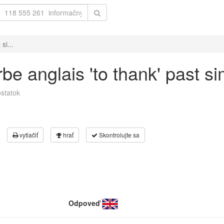
si...
e anglais 'to thank' past si
statok
vytlačiť
hrať
Skontrolujte sa
Odpoveď