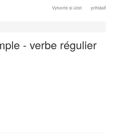
Vytvorte si účet
prihlásiť
mple - verbe régulier