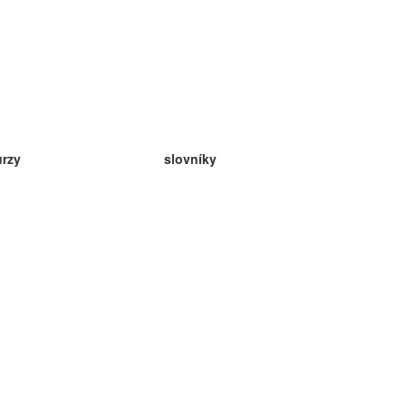
urzy
slovníky
da angličtina
v
eda nemčina
da španielčina
da francúzština
da ruština
da nórčina
da švédčina