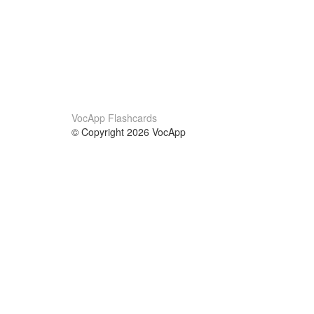
VocApp Flashcards
© Copyright 2026 VocApp
02-798 Mielczarskiego 8/58
Warsaw, Poland (EU)