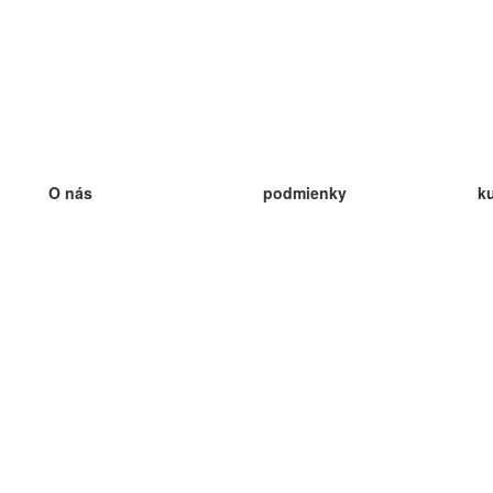
O nás
podmienky
k
náš tím
100% záruka
ve
Blog
zásady ochrany osobných údajo
v
predpisy
ve
kontakt
GDPR
ve
kontakt
ve
viac
ve
help
nové karty
ve
Často kladené otázky
niektoré blogy
katalóg