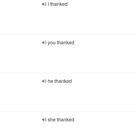
I thanked
you thanked
he thanked
she thanked