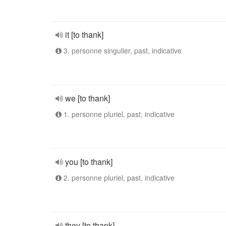
it [to thank]
3. personne singulier, past, indicative
we [to thank]
1. personne pluriel, past, indicative
you [to thank]
2. personne pluriel, past, indicative
they [to thank]