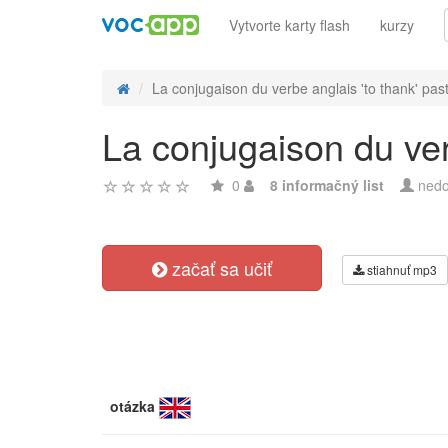
Vytvorte karty flash
kurzy
La conjugaison du verbe anglais 'to thank' past 
La conjugaison du verb
0
8 informačný list
nedo
začať sa učiť
stiahnuť mp3
otázka