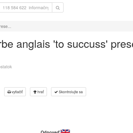
rese...
be anglais 'to succuss' pres
statok
vytlačiť
hrať
Skontrolujte sa
Odpoveď