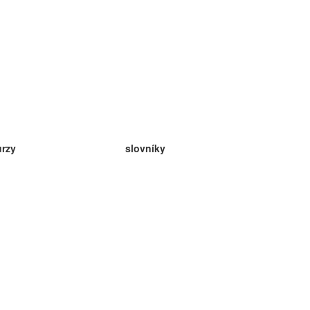
urzy
slovníky
da angličtina
v
eda nemčina
da španielčina
da francúzština
da ruština
da nórčina
da švédčina