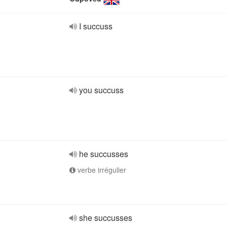
I succuss
you succuss
he succusses
verbe irrégulier
she succusses