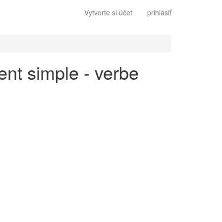
Vytvorte si účet
prihlásiť
ent simple - verbe