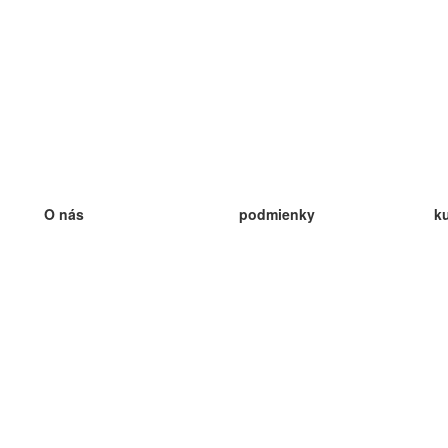
O nás
podmienky
k
náš tím
100% záruka
ve
Blog
zásady ochrany osobných údajo
v
predpisy
ve
kontakt
GDPR
ve
kontakt
ve
viac
ve
help
nové karty
ve
Často kladené otázky
niektoré blogy
katalóg