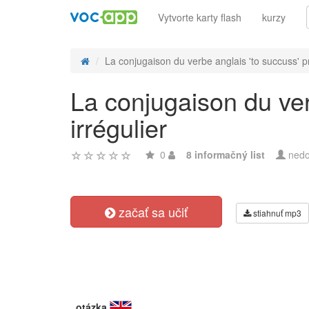
Vytvorte karty flash
kurzy
La conjugaison du verbe anglais 'to succuss' p
La conjugaison du ver
irrégulier
0
8 informačný list
nedo
začať sa učiť
stiahnuť mp3
otázka