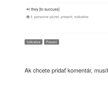
they [to succuss]
3. personne pluriel, present, indicative
Indicative
Present
Ak chcete pridať komentár, musít