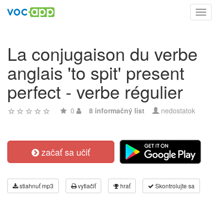
Toggl
navig
La conjugaison du verbe
anglais 'to spit' present
perfect - verbe régulier
0
8 informačný list
nedostatok
začať sa učiť
stiahnuť mp3
vytlačiť
hrať
Skontrolujte sa