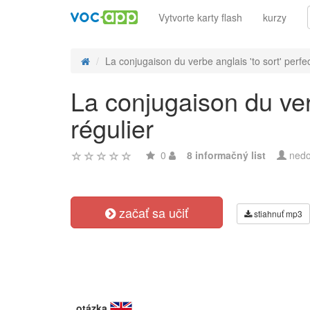
Vytvorte karty flash
kurzy
La conjugaison du verbe anglais 'to sort' perfect
La conjugaison du verb
régulier
0
8 informačný list
nedo
začať sa učiť
stiahnuť mp3
otázka