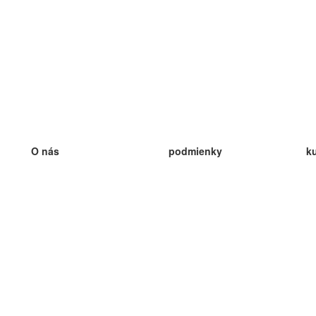
O nás
podmienky
k
náš tím
100% záruka
ve
Blog
zásady ochrany osobných údajo
v
predpisy
ve
kontakt
GDPR
ve
kontakt
ve
viac
ve
help
nové karty
ve
Často kladené otázky
niektoré blogy
katalóg