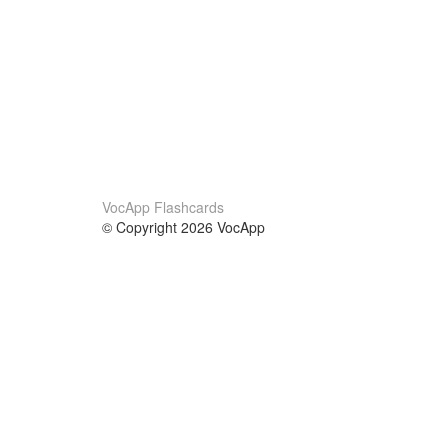
VocApp Flashcards
© Copyright 2026 VocApp
02-798 Mielczarskiego 8/58
Warsaw, Poland (EU)