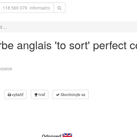
 ...
e anglais 'to sort' perfect 
statok
vytlačiť
hrať
Skontrolujte sa
Odpoveď