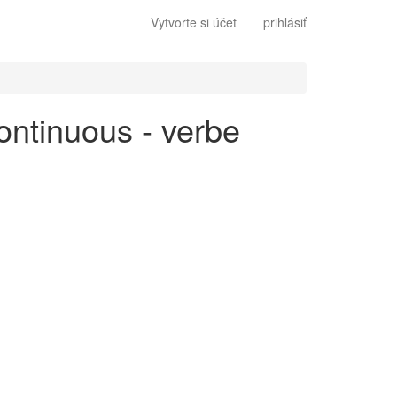
Vytvorte si účet
prihlásiť
continuous - verbe