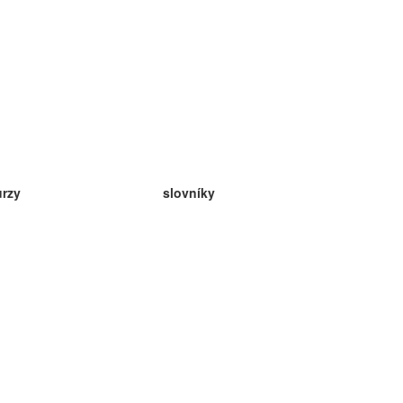
urzy
slovníky
da angličtina
v
eda nemčina
da španielčina
da francúzština
da ruština
da nórčina
da švédčina