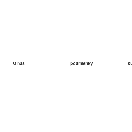
O nás
podmienky
k
náš tím
100% záruka
ve
Blog
zásady ochrany osobných údajo
v
predpisy
ve
kontakt
GDPR
ve
kontakt
ve
viac
ve
help
nové karty
ve
Často kladené otázky
niektoré blogy
katalóg