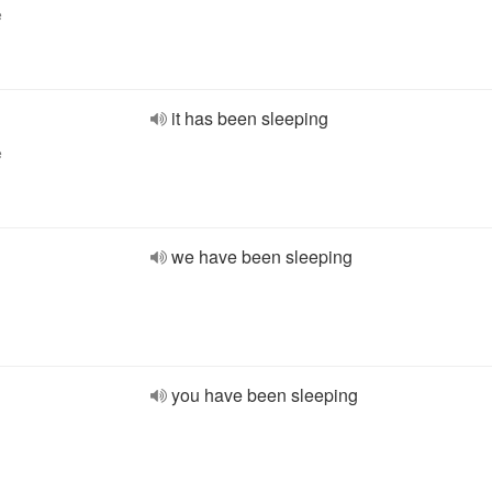
e
it has been sleeping
e
we have been sleeping
you have been sleeping