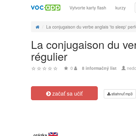
Vytvorte karty flash
kurzy
La conjugaison du verbe anglais 'to sleep' perfe
La conjugaison du ver
régulier
0
8 informačný list
nedo
začať sa učiť
stiahnuť mp3
otázka