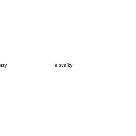
urzy
slovníky
da angličtina
v
eda nemčina
da španielčina
da francúzština
da ruština
da nórčina
da švédčina