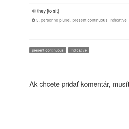
they [to sit]
3. personne pluriel, present continuous, indicative
present continuous
Indicative
Ak chcete pridať komentár, musít