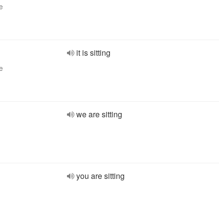
e
it is sitting
e
we are sitting
you are sitting