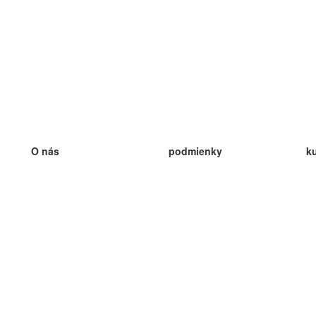
O nás
podmienky
k
náš tím
100% záruka
ve
Blog
zásady ochrany osobných údajo
v
predpisy
ve
kontakt
GDPR
ve
kontakt
ve
viac
ve
help
nové karty
ve
Často kladené otázky
niektoré blogy
katalóg