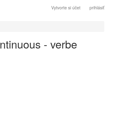
Vytvorte si účet
prihlásiť
ontinuous - verbe