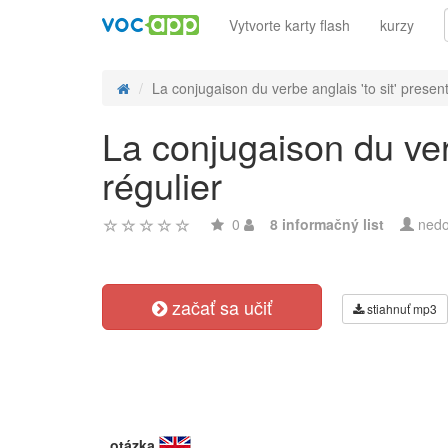
Vytvorte karty flash
kurzy
La conjugaison du verbe anglais 'to sit' present 
La conjugaison du verb
régulier
0
8 informačný list
nedo
začať sa učiť
stiahnuť mp3
otázka