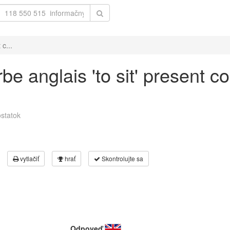
c...
e anglais 'to sit' present c
statok
vytlačiť
hrať
Skontrolujte sa
Odpoveď