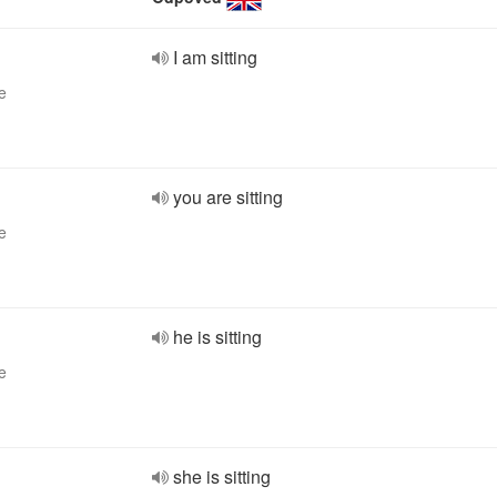
I am sitting
e
you are sitting
e
he is sitting
e
she is sitting