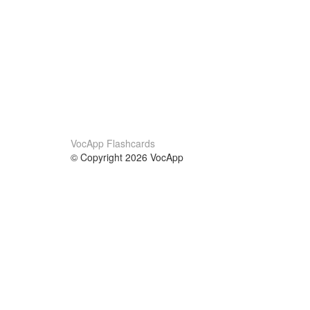
VocApp Flashcards
© Copyright 2026 VocApp
02-798 Mielczarskiego 8/58
Warsaw, Poland (EU)