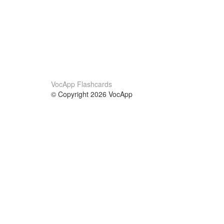
VocApp Flashcards
© Copyright 2026 VocApp
02-798 Mielczarskiego 8/58
Warsaw, Poland (EU)