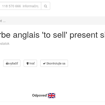
 ...
e anglais 'to sell' present s
statok
vytlačiť
hrať
Skontrolujte sa
Odpoveď