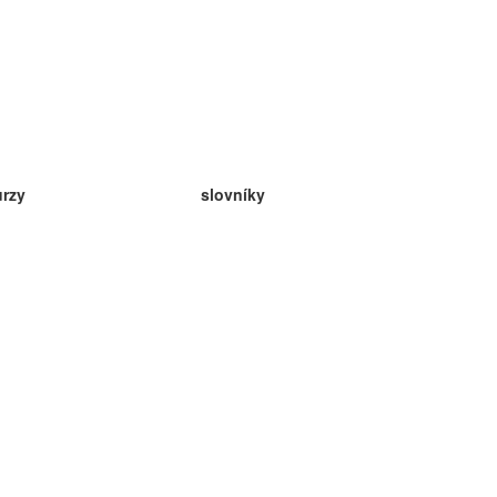
urzy
slovníky
da angličtina
v
eda nemčina
da španielčina
da francúzština
da ruština
da nórčina
da švédčina