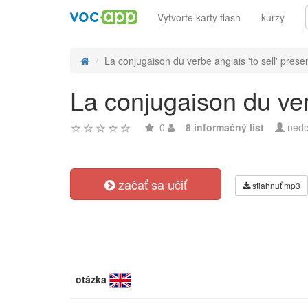
Vytvorte karty flash
kurzy
La conjugaison du verbe anglais 'to sell' present
La conjugaison du verb
0
8 informačný list
nedo
začať sa učiť
stiahnuť mp3
otázka