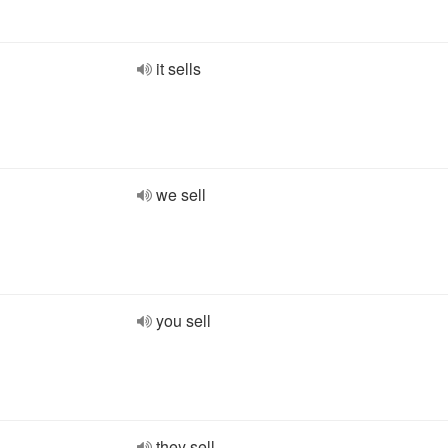
it sells
we sell
you sell
they sell