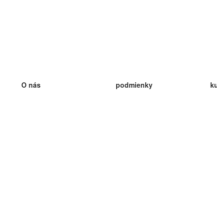
O nás
podmienky
k
náš tím
100% záruka
ve
Blog
zásady ochrany osobných údajo
v
predpisy
ve
kontakt
GDPR
ve
kontakt
ve
viac
ve
help
nové karty
ve
Často kladené otázky
niektoré blogy
katalóg