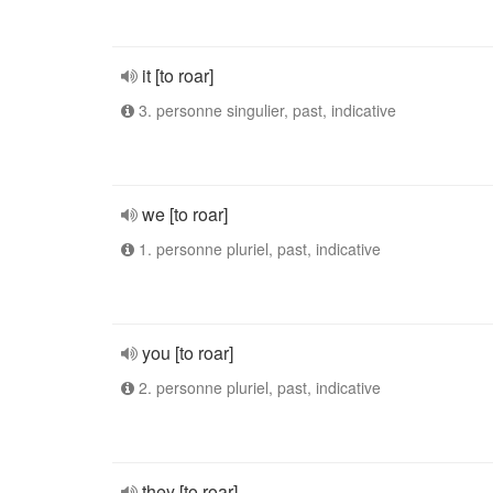
it [to roar]
3. personne singulier, past, indicative
we [to roar]
1. personne pluriel, past, indicative
you [to roar]
2. personne pluriel, past, indicative
they [to roar]