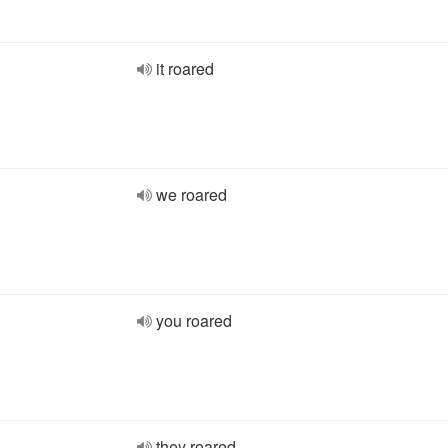
it roared
we roared
you roared
they roared