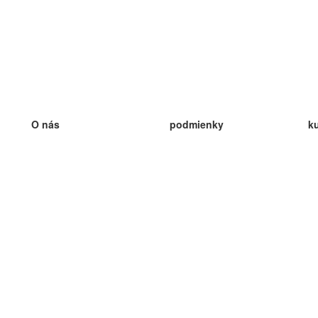
O nás
podmienky
k
náš tím
100% záruka
ve
Blog
zásady ochrany osobných údajo
v
predpisy
ve
kontakt
GDPR
ve
kontakt
ve
viac
ve
help
nové karty
ve
Často kladené otázky
niektoré blogy
katalóg