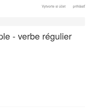
Vytvorte si účet
prihlásiť
le - verbe régulier