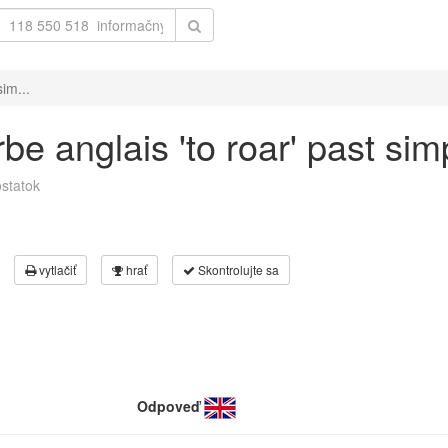
im...
e anglais 'to roar' past simp
statok
vytlačiť
hrať
Skontrolujte sa
Odpoveď