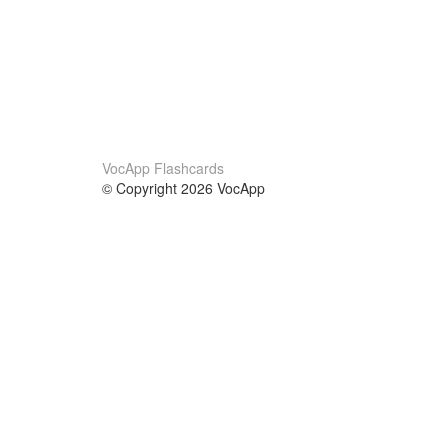
VocApp Flashcards
© Copyright 2026 VocApp
02-798 Mielczarskiego 8/58
Warsaw, Poland (EU)