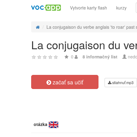
Vytvorte karty flash
kurzy
La conjugaison du verbe anglais 'to roar' past s
La conjugaison du verb
0
8 informačný list
nedo
začať sa učiť
stiahnuť mp3
otázka