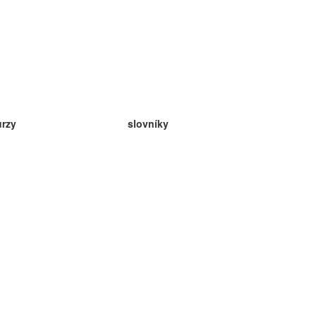
urzy
slovníky
da angličtina
v
eda nemčina
da španielčina
da francúzština
da ruština
da nórčina
da švédčina