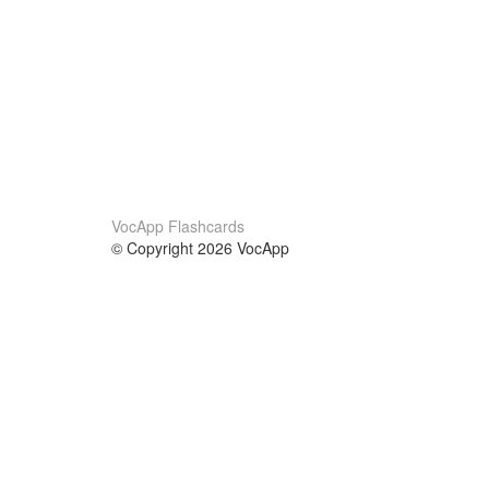
VocApp Flashcards
© Copyright 2026 VocApp
02-798 Mielczarskiego 8/58
Warsaw, Poland (EU)