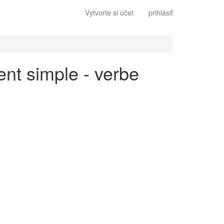
Vytvorte si účet
prihlásiť
ent simple - verbe