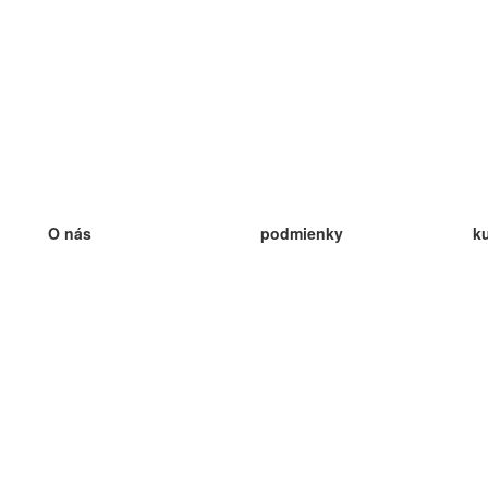
O nás
podmienky
k
náš tím
100% záruka
ve
Blog
zásady ochrany osobných údajo
v
predpisy
ve
kontakt
GDPR
ve
kontakt
ve
viac
ve
help
nové karty
ve
Často kladené otázky
niektoré blogy
katalóg