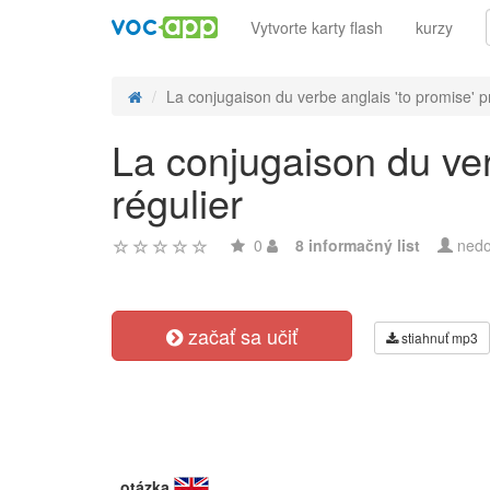
Vytvorte karty flash
kurzy
La conjugaison du verbe anglais 'to promise' p
La conjugaison du ver
régulier
0
8 informačný list
nedo
začať sa učiť
stiahnuť mp3
otázka