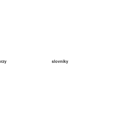
urzy
slovníky
da angličtina
v
eda nemčina
da španielčina
da francúzština
da ruština
da nórčina
da švédčina