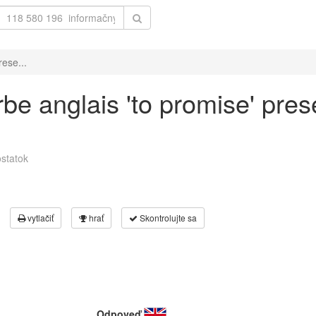
rese...
be anglais 'to promise' pres
statok
vytlačiť
hrať
Skontrolujte sa
Odpoveď