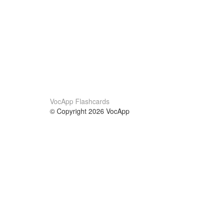
VocApp Flashcards
© Copyright 2026 VocApp
02-798 Mielczarskiego 8/58
Warsaw, Poland (EU)