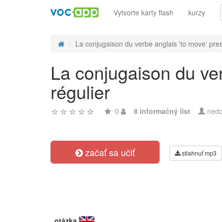
Vytvorte karty flash
kurzy
La conjugaison du verbe anglais 'to move' pres
La conjugaison du ver
régulier
0
8 informačný list
nedo
začať sa učiť
stiahnuť mp3
otázka