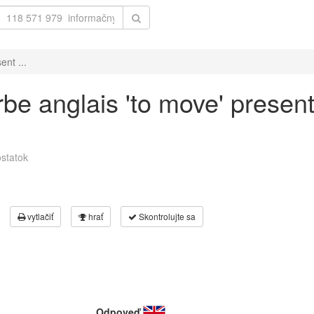
ent ...
be anglais 'to move' present
statok
vytlačiť
hrať
Skontrolujte sa
Odpoveď