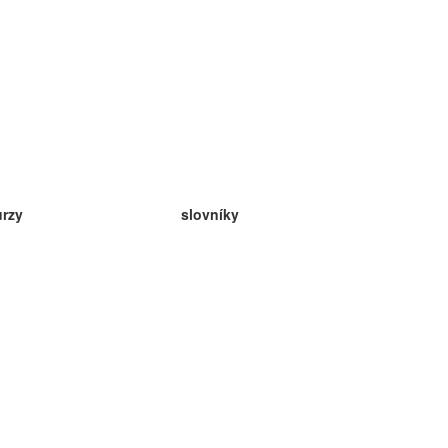
urzy
slovníky
da angličtina
v
eda nemčina
da španielčina
da francúzština
da ruština
da nórčina
da švédčina