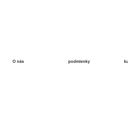
O nás
podmienky
k
náš tím
100% záruka
ve
Blog
zásady ochrany osobných údajo
v
predpisy
ve
kontakt
GDPR
ve
kontakt
ve
viac
ve
help
nové karty
ve
Často kladené otázky
niektoré blogy
katalóg