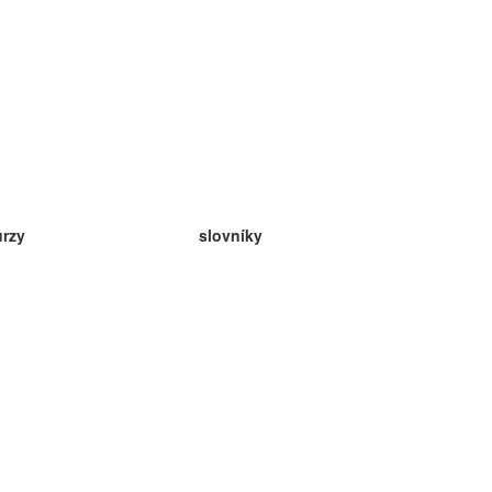
urzy
slovníky
da angličtina
v
eda nemčina
da španielčina
da francúzština
da ruština
da nórčina
da švédčina