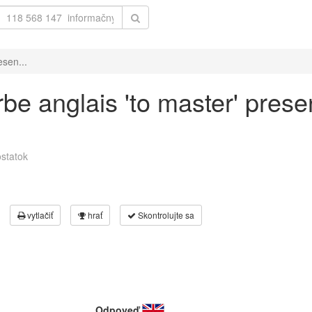
esen...
be anglais 'to master' prese
statok
vytlačiť
hrať
Skontrolujte sa
Odpoveď