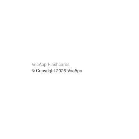
VocApp Flashcards
© Copyright 2026 VocApp
02-798 Mielczarskiego 8/58
Warsaw, Poland (EU)