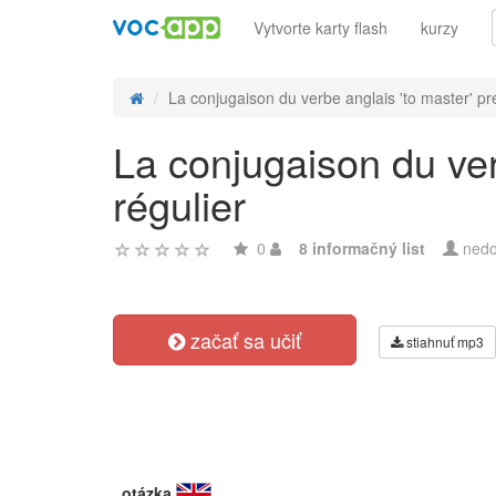
Vytvorte karty flash
kurzy
La conjugaison du verbe anglais 'to master' pr
La conjugaison du ver
régulier
0
8 informačný list
nedo
začať sa učiť
stiahnuť mp3
otázka