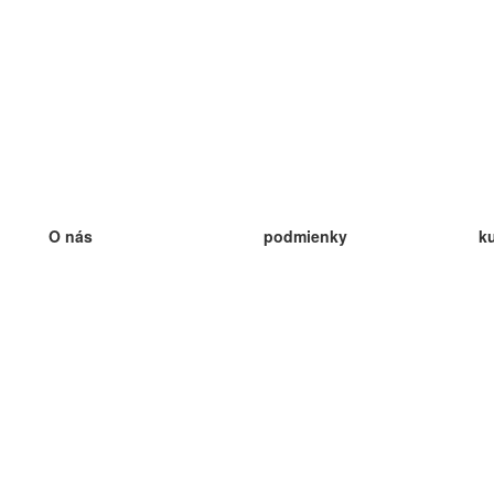
O nás
podmienky
k
náš tím
100% záruka
ve
Blog
zásady ochrany osobných údajo
v
predpisy
ve
kontakt
GDPR
ve
kontakt
ve
viac
ve
help
nové karty
ve
Často kladené otázky
niektoré blogy
katalóg