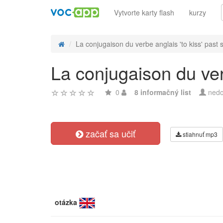
Vytvorte karty flash
kurzy
La conjugaison du verbe anglais 'to kiss' past s
La conjugaison du verb
0
8 informačný list
nedo
začať sa učiť
stiahnuť mp3
otázka