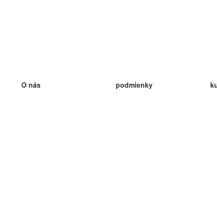
O nás
podmienky
k
náš tím
100% záruka
ve
Blog
zásady ochrany osobných údajo
v
predpisy
ve
kontakt
GDPR
ve
kontakt
ve
viac
ve
help
nové karty
ve
Často kladené otázky
niektoré blogy
katalóg