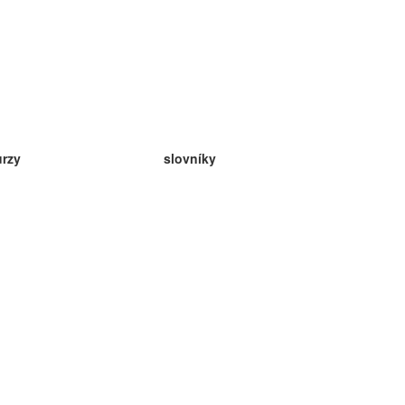
urzy
slovníky
da angličtina
v
eda nemčina
da španielčina
da francúzština
da ruština
da nórčina
da švédčina