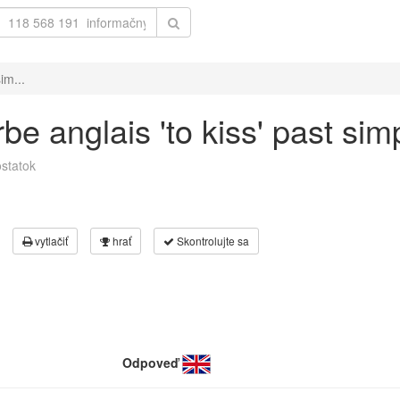
im...
e anglais 'to kiss' past simp
statok
vytlačiť
hrať
Skontrolujte sa
Odpoveď