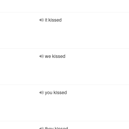
it kissed
we kissed
you kissed
they kissed