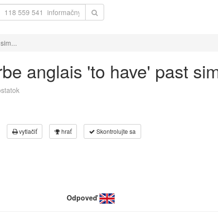
sim...
e anglais 'to have' past simp
statok
vytlačiť
hrať
Skontrolujte sa
Odpoveď