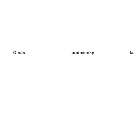
O nás
podmienky
k
náš tím
100% záruka
ve
Blog
zásady ochrany osobných údajo
v
predpisy
ve
kontakt
GDPR
ve
kontakt
ve
viac
ve
help
nové karty
ve
Často kladené otázky
niektoré blogy
katalóg