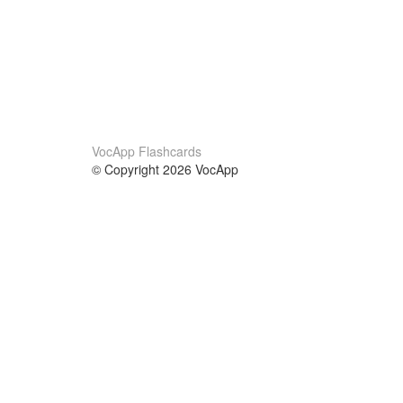
VocApp Flashcards
© Copyright 2026 VocApp
02-798 Mielczarskiego 8/58
Warsaw, Poland (EU)