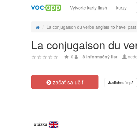
Vytvorte karty flash
kurzy
La conjugaison du verbe anglais 'to have' past 
La conjugaison du verb
0
8 informačný list
nedo
začať sa učiť
stiahnuť mp3
otázka