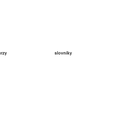
urzy
slovníky
da angličtina
v
eda nemčina
da španielčina
da francúzština
da ruština
da nórčina
da švédčina