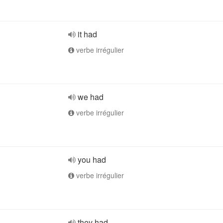
it had
verbe irrégulier
we had
verbe irrégulier
you had
verbe irrégulier
they had