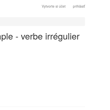
Vytvorte si účet
prihlásiť
le - verbe irrégulier