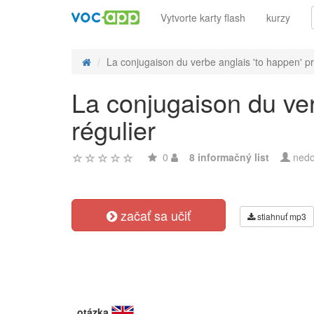
Vytvorte karty flash
kurzy
La conjugaison du verbe anglais 'to happen' pr
La conjugaison du ver
régulier
0
8 informačný list
nedo
začať sa učiť
stiahnuť mp3
otázka