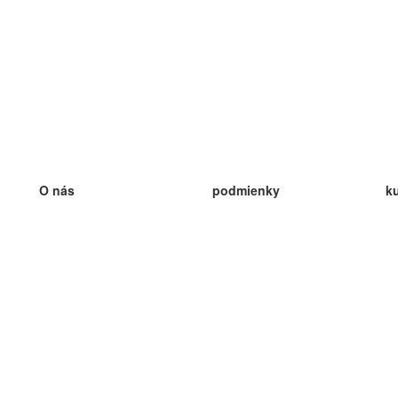
O nás
podmienky
k
náš tím
100% záruka
ve
Blog
zásady ochrany osobných údajo
v
predpisy
ve
kontakt
GDPR
ve
kontakt
ve
viac
ve
help
nové karty
ve
Často kladené otázky
niektoré blogy
katalóg