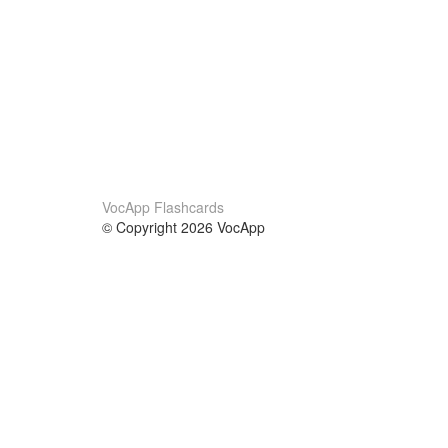
VocApp Flashcards
© Copyright 2026 VocApp
02-798 Mielczarskiego 8/58
Warsaw, Poland (EU)