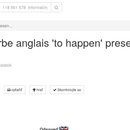
esen...
be anglais 'to happen' prese
statok
vytlačiť
hrať
Skontrolujte sa
Odpoveď