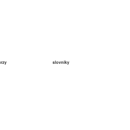
urzy
slovníky
da angličtina
v
eda nemčina
da španielčina
da francúzština
da ruština
da nórčina
da švédčina