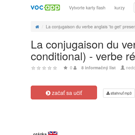
Vytvorte karty flash
kurzy
La conjugaison du verbe anglais 'to get' present
La conjugaison du verb
conditional) - verbe ré
0
8 informačný list
nedo
začať sa učiť
stiahnuť mp3
otázka