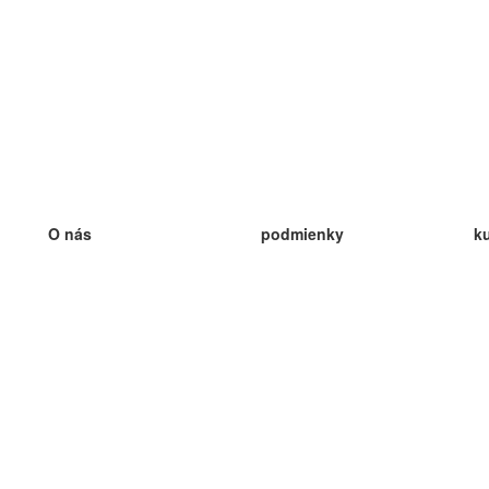
O nás
podmienky
k
náš tím
100% záruka
ve
Blog
zásady ochrany osobných údajo
v
predpisy
ve
kontakt
GDPR
ve
kontakt
ve
viac
ve
help
nové karty
ve
Často kladené otázky
niektoré blogy
katalóg