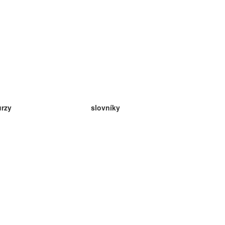
urzy
slovníky
da angličtina
v
eda nemčina
da španielčina
da francúzština
da ruština
da nórčina
da švédčina