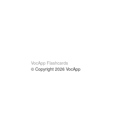
VocApp Flashcards
© Copyright 2026 VocApp
02-798 Mielczarskiego 8/58
Warsaw, Poland (EU)