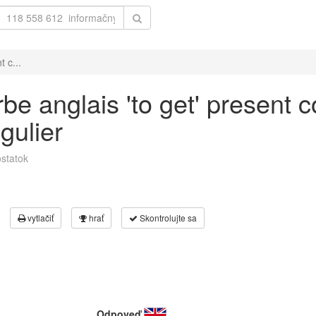
 c...
e anglais 'to get' present c
gulier
statok
vytlačiť
hrať
Skontrolujte sa
Odpoveď