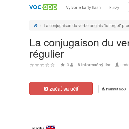
Vytvorte karty flash
kurzy
La conjugaison du verbe anglais 'to forget' pre
La conjugaison du verb
régulier
0
8 informačný list
nedo
začať sa učiť
stiahnuť mp3
otázka