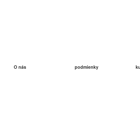
O nás
podmienky
k
náš tím
100% záruka
ve
Blog
zásady ochrany osobných údajo
v
predpisy
ve
kontakt
GDPR
ve
kontakt
ve
viac
ve
help
nové karty
ve
Často kladené otázky
niektoré blogy
katalóg