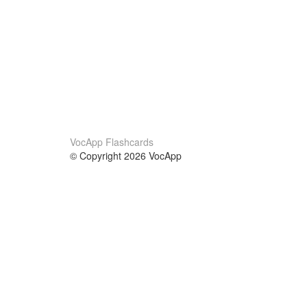
VocApp Flashcards
© Copyright 2026 VocApp
02-798 Mielczarskiego 8/58
Warsaw, Poland (EU)