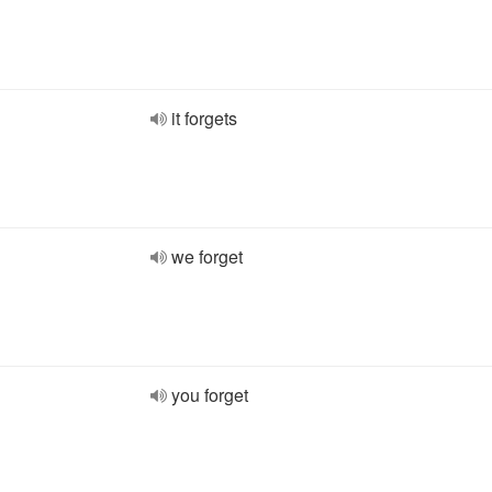
it forgets
we forget
you forget