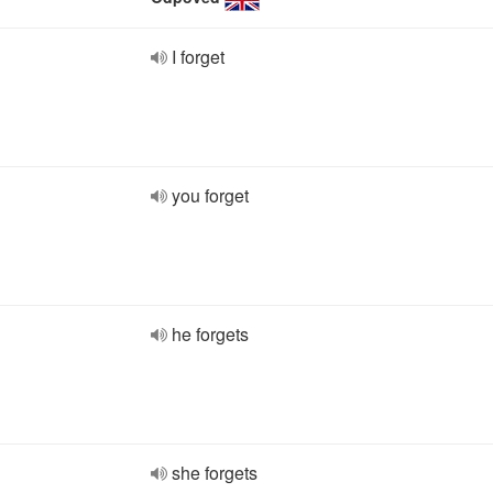
I forget
you forget
he forgets
she forgets