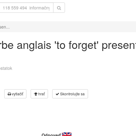
sen...
e anglais 'to forget' presen
statok
vytlačiť
hrať
Skontrolujte sa
Odpoveď