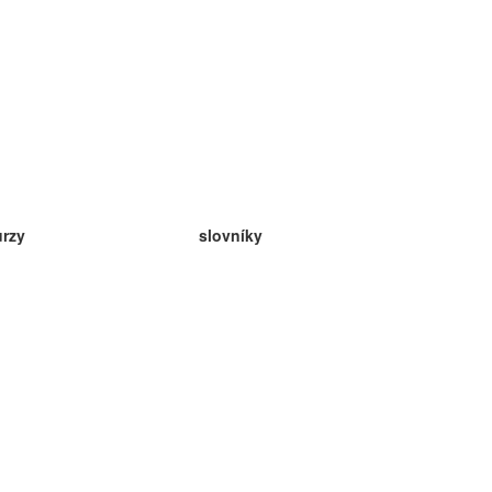
urzy
slovníky
da angličtina
v
eda nemčina
da španielčina
da francúzština
da ruština
da nórčina
da švédčina