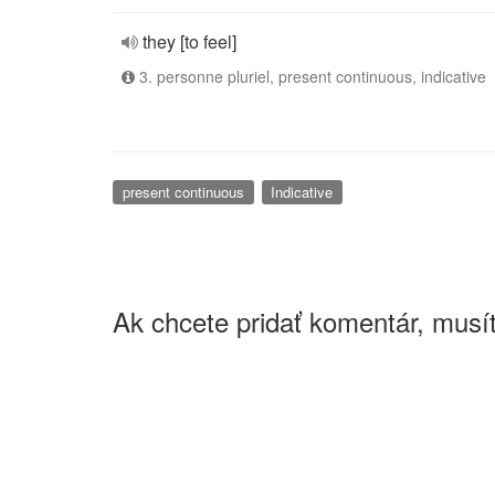
they [to feel]
3. personne pluriel, present continuous, indicative
present continuous
Indicative
Ak chcete pridať komentár, musít