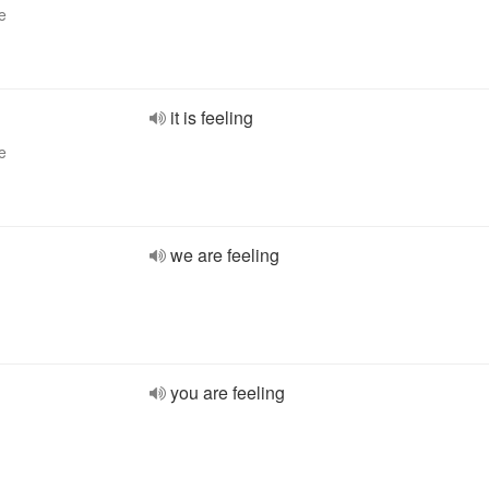
e
it is feeling
e
we are feeling
you are feeling