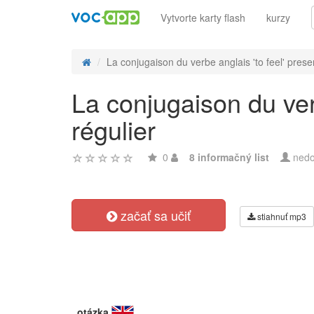
Vytvorte karty flash
kurzy
La conjugaison du verbe anglais 'to feel' presen
La conjugaison du ver
régulier
0
8 informačný list
nedo
začať sa učiť
stiahnuť mp3
otázka