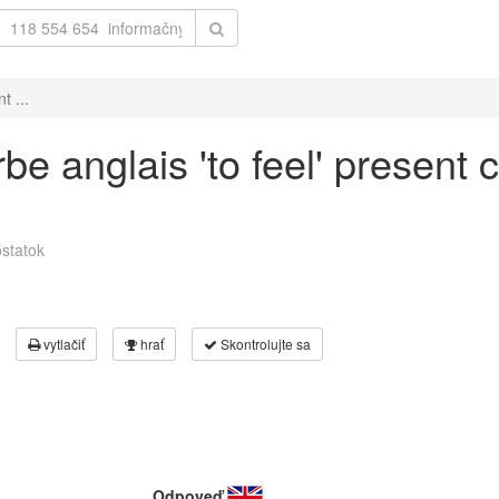
t ...
be anglais 'to feel' present 
statok
vytlačiť
hrať
Skontrolujte sa
Odpoveď