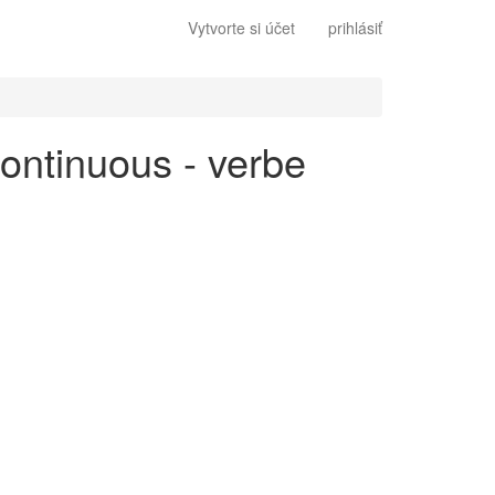
Vytvorte si účet
prihlásiť
continuous - verbe