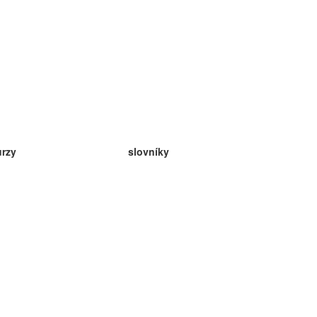
urzy
slovníky
da angličtina
v
eda nemčina
da španielčina
da francúzština
da ruština
da nórčina
da švédčina