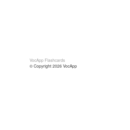
VocApp Flashcards
© Copyright 2026 VocApp
02-798 Mielczarskiego 8/58
Warsaw, Poland (EU)