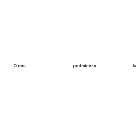
O nás
podmienky
k
náš tím
100% záruka
ve
Blog
zásady ochrany osobných údajo
v
predpisy
ve
kontakt
GDPR
ve
kontakt
ve
viac
ve
help
nové karty
ve
Často kladené otázky
niektoré blogy
katalóg