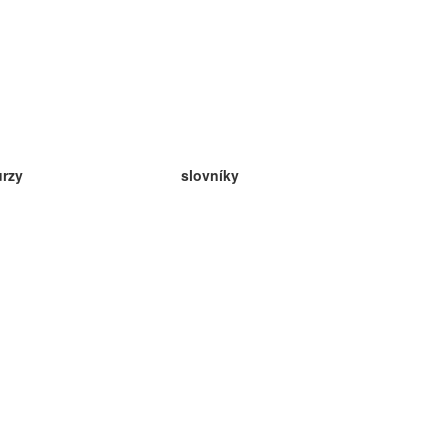
urzy
slovníky
da angličtina
v
eda nemčina
da španielčina
da francúzština
da ruština
da nórčina
da švédčina