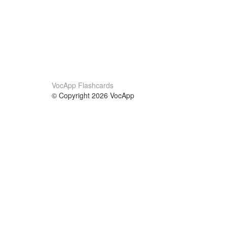
VocApp Flashcards
© Copyright 2026 VocApp
02-798 Mielczarskiego 8/58
Warsaw, Poland (EU)