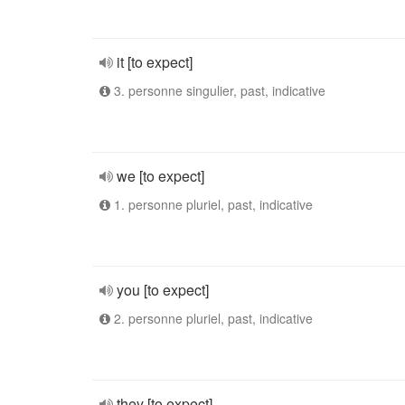
it [to expect]
3. personne singulier, past, indicative
we [to expect]
1. personne pluriel, past, indicative
you [to expect]
2. personne pluriel, past, indicative
they [to expect]