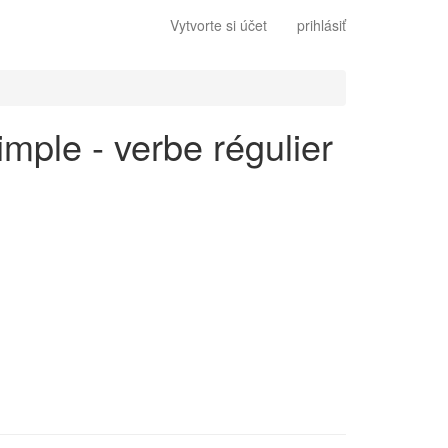
Vytvorte si účet
prihlásiť
imple - verbe régulier