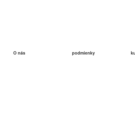
O nás
podmienky
k
náš tím
100% záruka
ve
Blog
zásady ochrany osobných údajo
v
predpisy
ve
kontakt
GDPR
ve
kontakt
ve
viac
ve
help
nové karty
ve
Často kladené otázky
niektoré blogy
katalóg