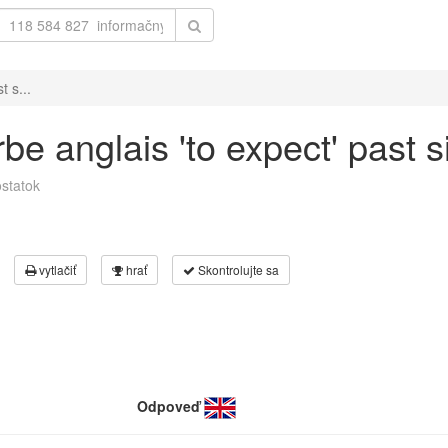
t s...
e anglais 'to expect' past s
statok
vytlačiť
hrať
Skontrolujte sa
Odpoveď