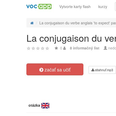
Vytvorte karty flash
kurzy
La conjugaison du verbe anglais 'to expect' pas
La conjugaison du verb
0
8 informačný list
nedo
začať sa učiť
stiahnuť mp3
otázka