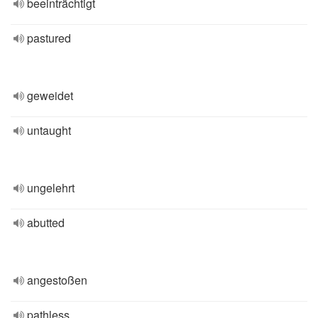
beeinträchtigt
pastured
geweidet
untaught
ungelehrt
abutted
angestoßen
pathless