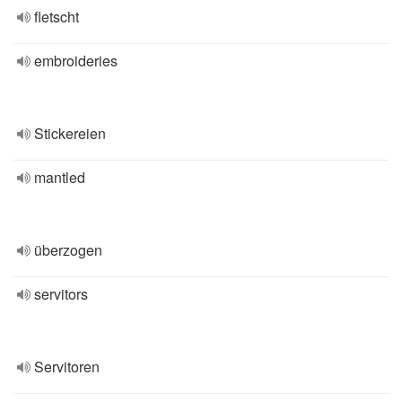
fletscht
embroideries
Stickereien
mantled
überzogen
servitors
Servitoren