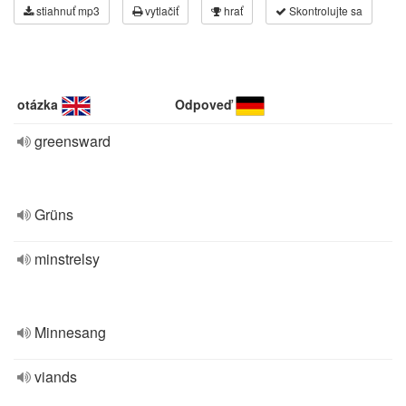
stiahnuť mp3
vytlačiť
hrať
Skontrolujte sa
otázka
Odpoveď
greensward
Grüns
minstrelsy
Minnesang
viands