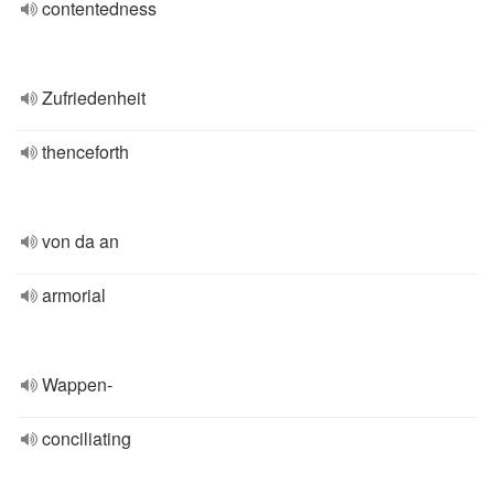
contentedness
Zufriedenheit
thenceforth
von da an
armorial
Wappen-
conciliating