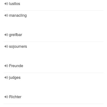
lustlos
manacling
greifbar
sojourners
Freunde
judges
Richter