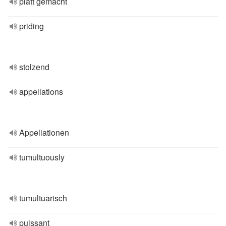
platt gemacht
priding
stolzend
appellations
Appellationen
tumultuously
tumultuarisch
puissant