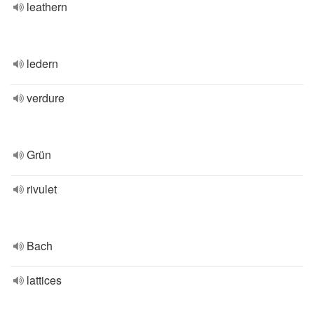
leathern
ledern
verdure
Grün
rivulet
Bach
lattices