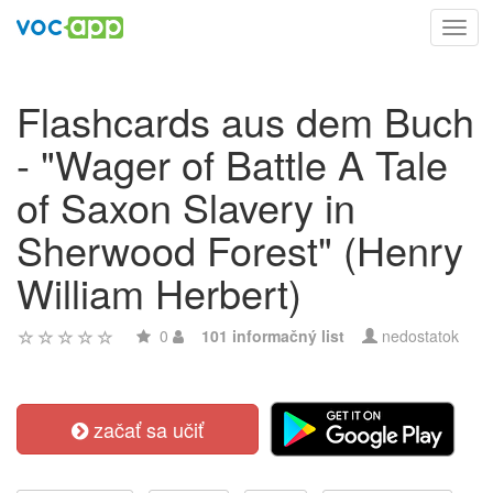
Toggl
navig
Flashcards aus dem Buch
- "Wager of Battle A Tale
of Saxon Slavery in
Sherwood Forest" (Henry
William Herbert)
0
101 informačný list
nedostatok
začať sa učiť