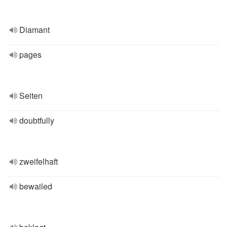
Diamant
pages
Seiten
doubtfully
zweifelhaft
bewailed