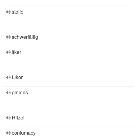
stolid
schwerfällig
liker
Likör
pinions
Ritzel
contumacy