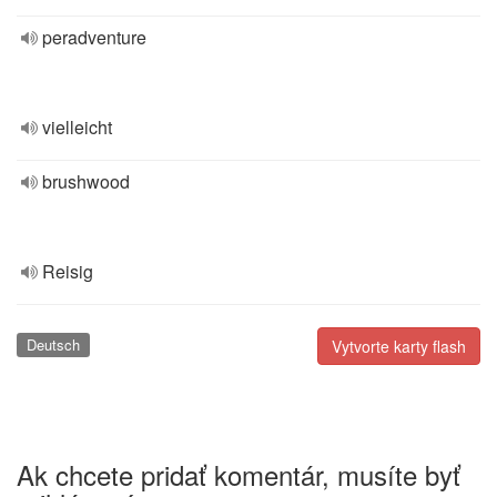
peradventure
vielleicht
brushwood
Reisig
Deutsch
Vytvorte karty flash
Ak chcete pridať komentár, musíte byť