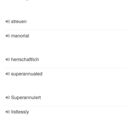
streuen
manorial
herrschaftlich
superannuated
Superannuiert
listlessly