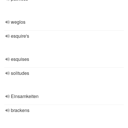
weglos
esquire's
esquises
solitudes
Einsamkeiten
brackens