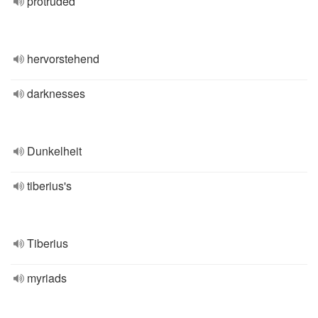
protruded
hervorstehend
darknesses
Dunkelheit
tiberius's
Tiberius
myriads