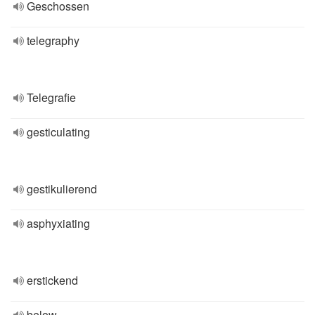
Geschossen
telegraphy
Telegrafie
gesticulating
gestikulierend
asphyxiating
erstickend
below