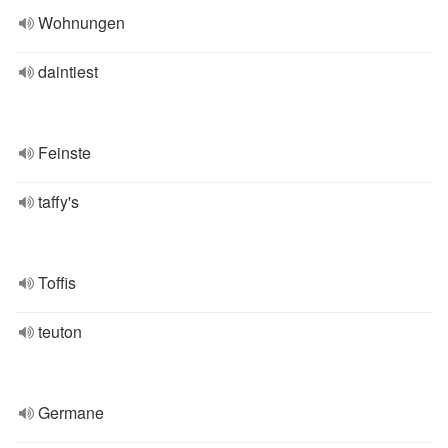
Wohnungen
daintiest
Feinste
taffy's
Toffis
teuton
Germane