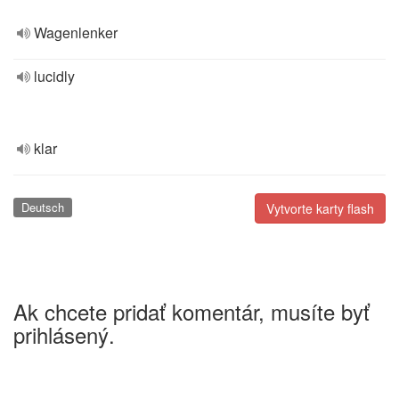
Wagenlenker
lucidly
klar
Deutsch
Vytvorte karty flash
Ak chcete pridať komentár, musíte byť
prihlásený.