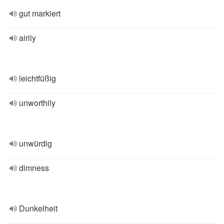
gut markiert
airily
leichtfüßig
unworthily
unwürdig
dimness
Dunkelheit