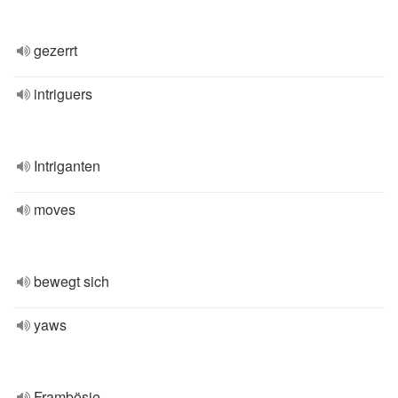
gezerrt
intriguers
Intriganten
moves
bewegt sich
yaws
Frambösie