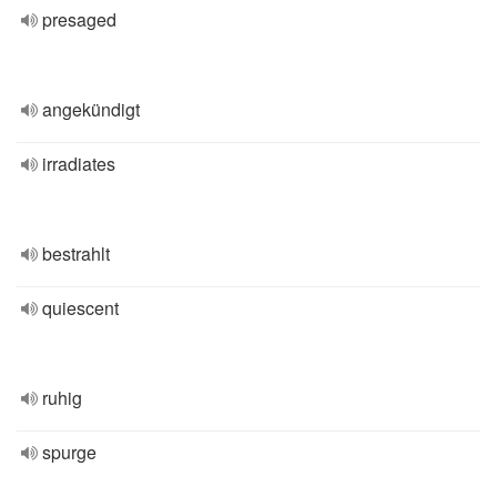
presaged
angekündigt
irradiates
bestrahlt
quiescent
ruhig
spurge