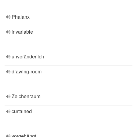
Phalanx
invariable
unveränderlich
drawing-room
Zeichenraum
curtained
vorgehängt