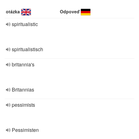
otázka
Odpoveď
spiritualistic
spiritualistisch
britannia's
Britannias
pessimists
Pessimisten