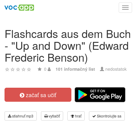
Toggl
navig
Flashcards aus dem Buch
- "Up and Down" (Edward
Frederic Benson)
0
101 informačný list
nedostatok
začať sa učiť
stiahnuť mp3
vytlačiť
hrať
Skontrolujte sa