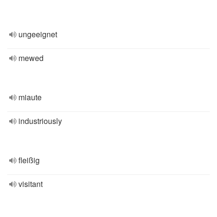
ungeeignet
mewed
miaute
industriously
fleißig
visitant