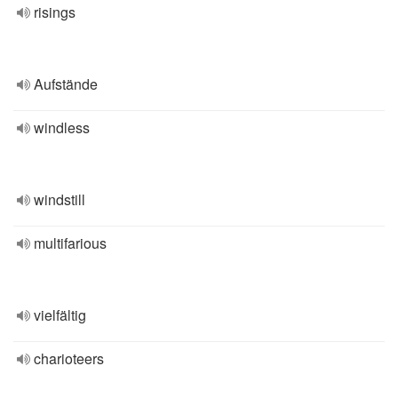
risings
Aufstände
windless
windstill
multifarious
vielfältig
charioteers