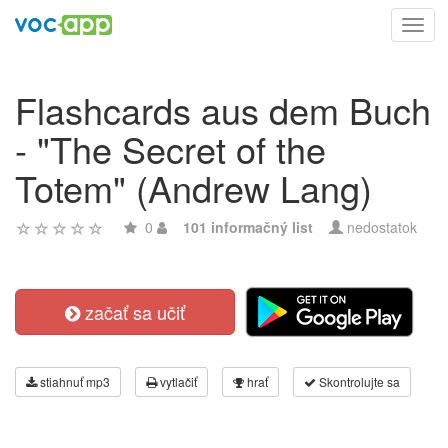
Toggl
navig
Flashcards aus dem Buch
- "The Secret of the
Totem" (Andrew Lang)
0
101 informačný list
nedostatok
začať sa učiť
stiahnuť mp3
vytlačiť
hrať
Skontrolujte sa