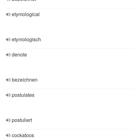
etymological
etymologisch
denote
bezeichnen
postulates
postuliert
cockatoos