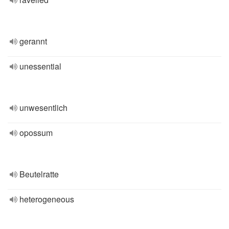
gerannt
unessential
unwesentlich
opossum
Beutelratte
heterogeneous