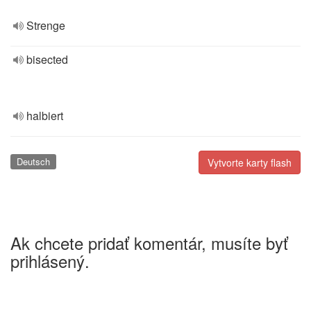
Strenge
bisected
halbiert
Deutsch
Vytvorte karty flash
Ak chcete pridať komentár, musíte byť
prihlásený.