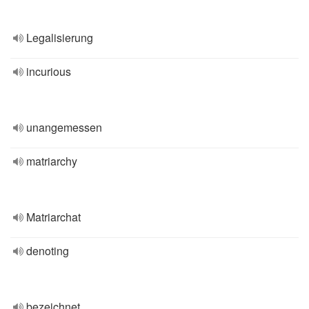
Legalisierung
incurious
unangemessen
matriarchy
Matriarchat
denoting
bezeichnet