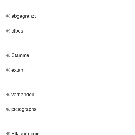
abgegrenzt
tribes
Stämme
extant
vorhanden
pictographs
Piktogramme