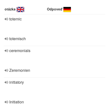
otázka
Odpoveď
totemic
totemisch
ceremonials
Zeremonien
initiatory
Initiation