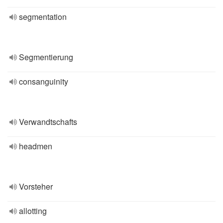
segmentation
Segmentierung
consanguinity
Verwandtschafts
headmen
Vorsteher
allotting