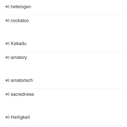
heterogen
cockatoo
Kakadu
amatory
amatorisch
sacredness
Heiligkeit