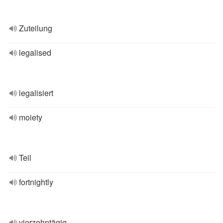
Zuteilung
legalised
legalisiert
moiety
Teil
fortnightly
vierzehntägig