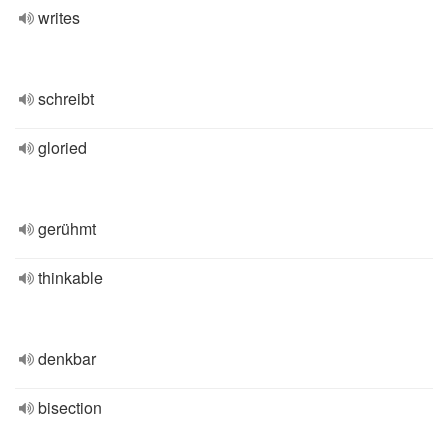
writes
schreibt
gloried
gerühmt
thinkable
denkbar
bisection