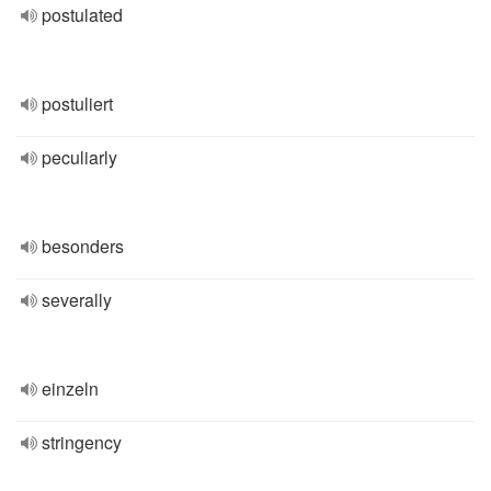
postulated
postuliert
peculiarly
besonders
severally
einzeln
stringency