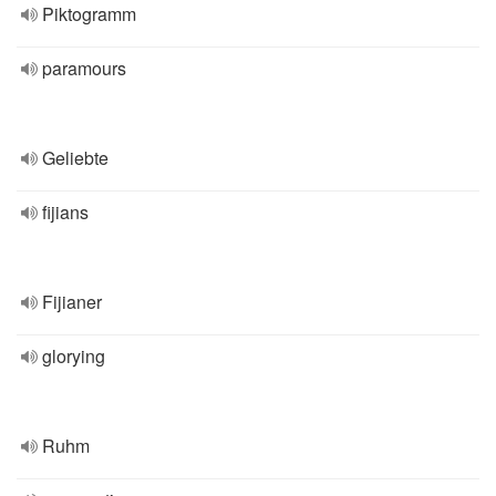
Piktogramm
paramours
Geliebte
fijians
Fijianer
glorying
Ruhm