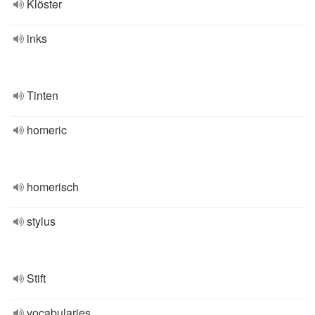
Klöster
inks
Tinten
homeric
homerisch
stylus
Stift
vocabularies