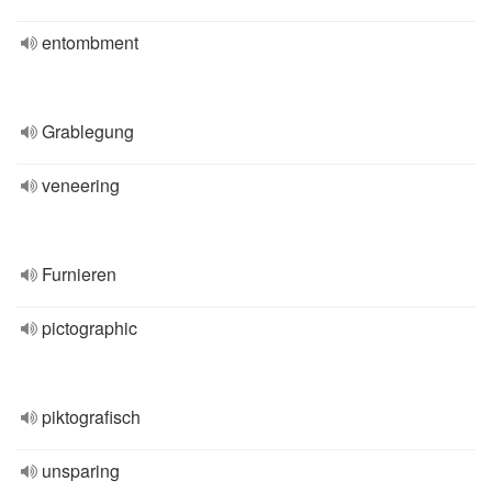
entombment
Grablegung
veneering
Furnieren
pictographic
piktografisch
unsparing