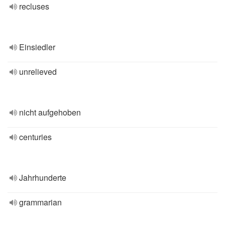
recluses
Einsiedler
unrelieved
nicht aufgehoben
centuries
Jahrhunderte
grammarian