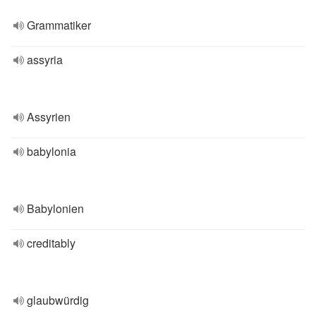
Grammatiker
assyria
Assyrien
babylonia
Babylonien
creditably
glaubwürdig