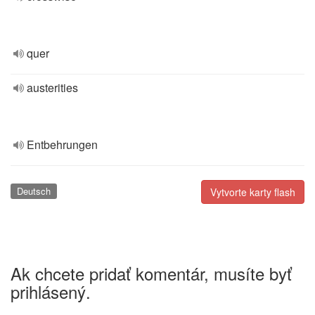
quer
austerities
Entbehrungen
Deutsch
Vytvorte karty flash
Ak chcete pridať komentár, musíte byť
prihlásený.