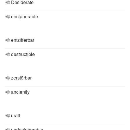
Desiderate
decipherable
entzifferbar
destructible
zerstörbar
anciently
uralt
undecipherable