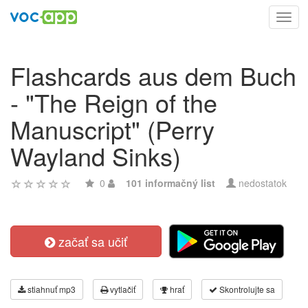
Toggl
navig
Flashcards aus dem Buch
- "The Reign of the
Manuscript" (Perry
Wayland Sinks)
0
101 informačný list
nedostatok
začať sa učiť
stiahnuť mp3
vytlačiť
hrať
Skontrolujte sa