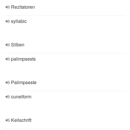
Rezitatoren
syllabic
Silben
palimpsests
Palimpseste
cuneiform
Keilschrift