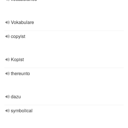
Vokabulare
copyist
Kopist
thereunto
dazu
symbolical