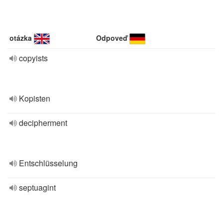
otázka
Odpoveď
copyists
Kopisten
decipherment
Entschlüsselung
septuagint