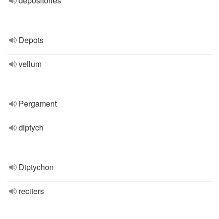
depositories
Depots
vellum
Pergament
diptych
Diptychon
reciters