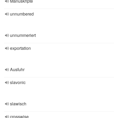
Manuskripte
unnumbered
unnummeriert
exportation
Ausfuhr
slavonic
slawisch
crosswise