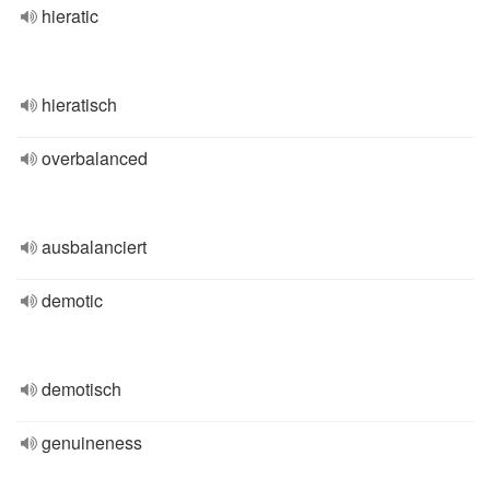
hieratic
hieratisch
overbalanced
ausbalanciert
demotic
demotisch
genuineness