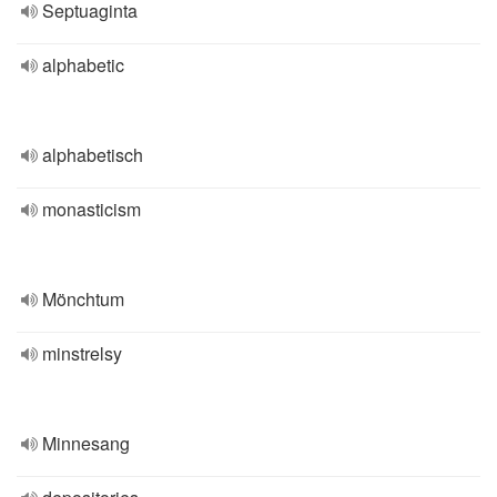
Septuaginta
alphabetic
alphabetisch
monasticism
Mönchtum
minstrelsy
Minnesang