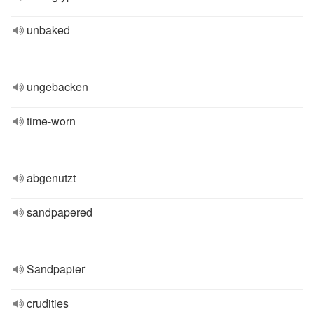
unbaked
ungebacken
time-worn
abgenutzt
sandpapered
Sandpapier
crudities