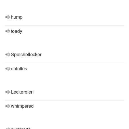
hump
toady
Speichellecker
dainties
Leckereien
whimpered