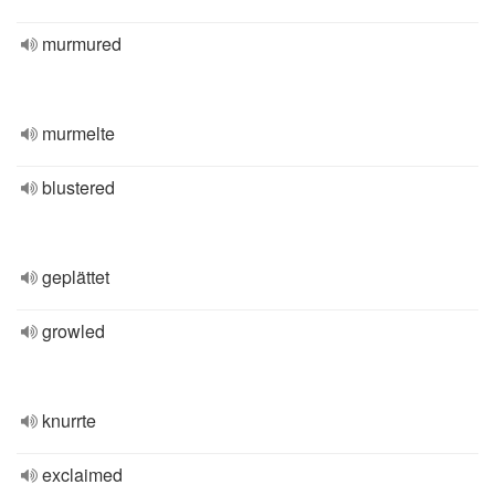
murmured
murmelte
blustered
geplättet
growled
knurrte
exclaimed