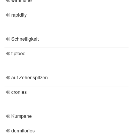
wimmerte
rapidity
Schnelligkeit
tiptoed
auf Zehenspitzen
cronies
Kumpane
dormitories