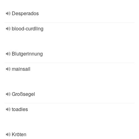
Desperados
blood-curdling
Blutgerinnung
mainsail
Großsegel
toadies
Kröten