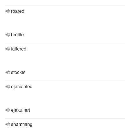
roared
brüllte
faltered
stockte
ejaculated
ejakuliert
shamming