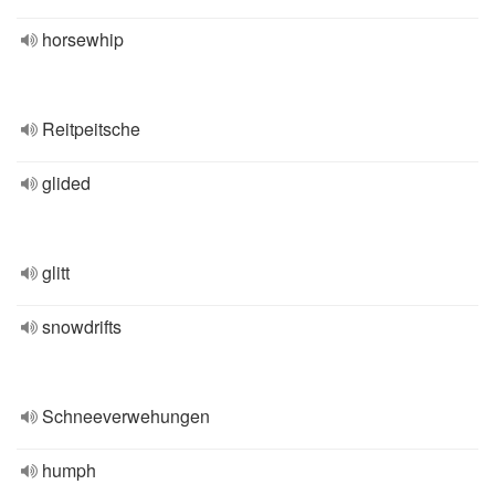
horsewhip
Reitpeitsche
glided
glitt
snowdrifts
Schneeverwehungen
humph