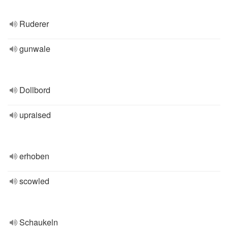
Ruderer
gunwale
Dollbord
upraised
erhoben
scowled
Schaukeln