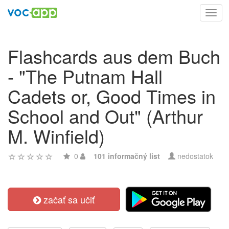
Toggl
navig
Flashcards aus dem Buch
- "The Putnam Hall
Cadets or, Good Times in
School and Out" (Arthur
M. Winfield)
0
101 informačný list
nedostatok
začať sa učiť