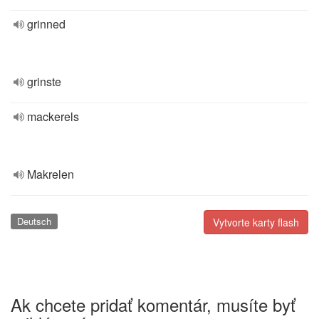
grinned
grinste
mackerels
Makrelen
Deutsch
Vytvorte karty flash
Ak chcete pridať komentár, musíte byť