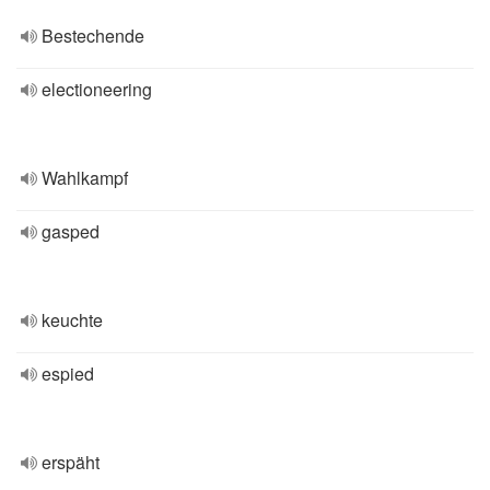
Bestechende
electioneering
Wahlkampf
gasped
keuchte
espied
erspäht