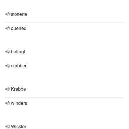
stotterte
queried
befragt
crabbed
Krabbe
winders
Wickler