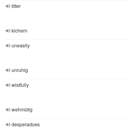
titter
kichern
uneasily
unruhig
wistfully
wehmütig
desperadoes