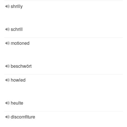
shrilly
schrill
motioned
beschwört
howled
heulte
discomfiture