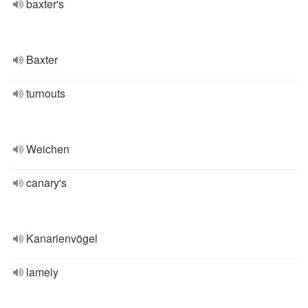
baxter's
Baxter
turnouts
Weichen
canary's
Kanarienvögel
lamely