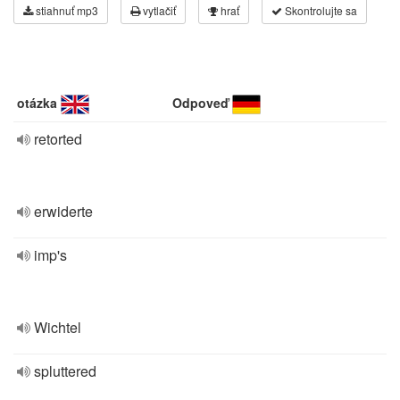
stiahnuť mp3
vytlačiť
hrať
Skontrolujte sa
otázka
Odpoveď
retorted
erwiderte
imp's
Wichtel
spluttered