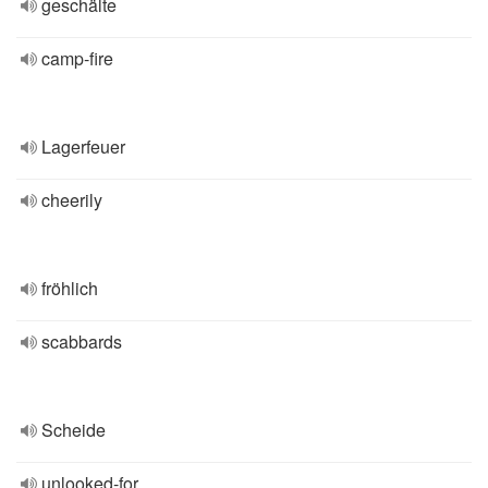
geschälte
camp-fire
Lagerfeuer
cheerily
fröhlich
scabbards
Scheide
unlooked-for