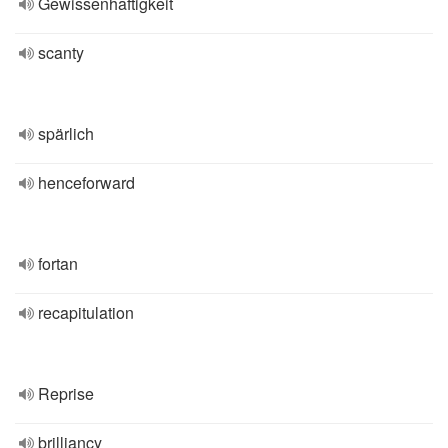
Gewissenhaftigkeit
scanty
spärlich
henceforward
fortan
recapitulation
Reprise
brilliancy