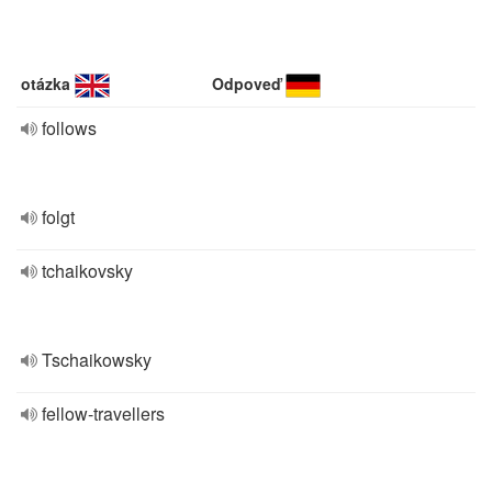
otázka
Odpoveď
follows
folgt
tchaikovsky
Tschaikowsky
fellow-travellers