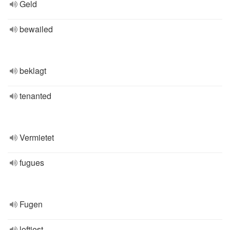
Geld
bewailed
beklagt
tenanted
Vermietet
fugues
Fugen
loftiest