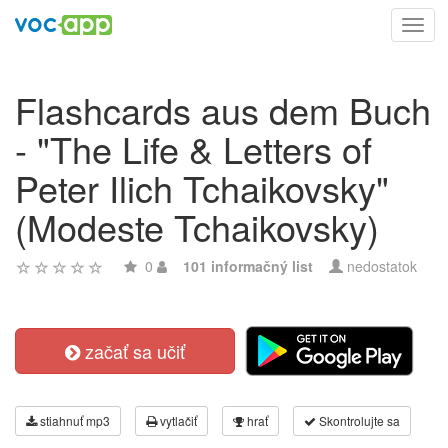
Toggl
navig
Flashcards aus dem Buch
- "The Life & Letters of
Peter Ilich Tchaikovsky"
(Modeste Tchaikovsky)
0
101 informačný list
nedostatok
začať sa učiť
stiahnuť mp3
vytlačiť
hrať
Skontrolujte sa