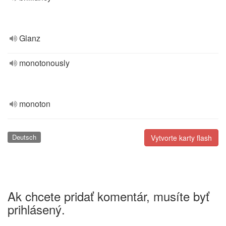
Glanz
monotonously
monoton
Deutsch
Vytvorte karty flash
Ak chcete pridať komentár, musíte byť
prihlásený.