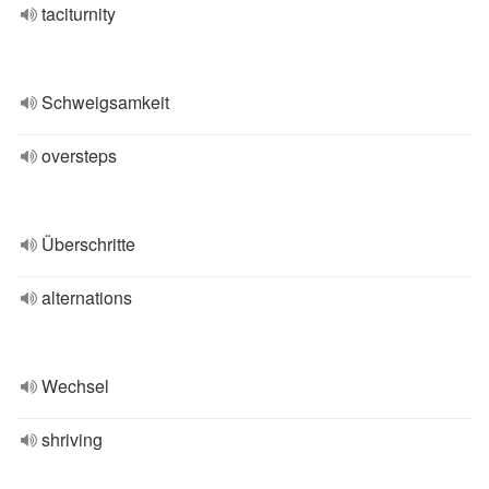
taciturnity
Schweigsamkeit
oversteps
Überschritte
alternations
Wechsel
shriving