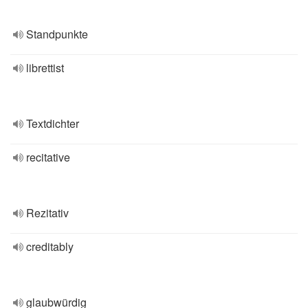
Standpunkte
librettist
Textdichter
recitative
Rezitativ
creditably
glaubwürdig