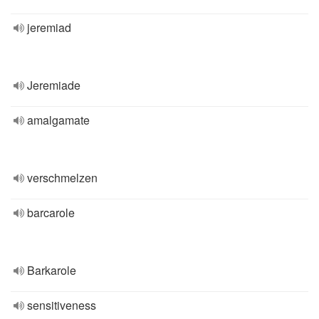
jeremiad
Jeremiade
amalgamate
verschmelzen
barcarole
Barkarole
sensitiveness