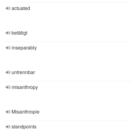
actuated
betätigt
inseparably
untrennbar
misanthropy
Misanthropie
standpoints