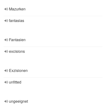
Mazurken
fantasias
Fantasien
excisions
Exzisionen
unfitted
ungeeignet