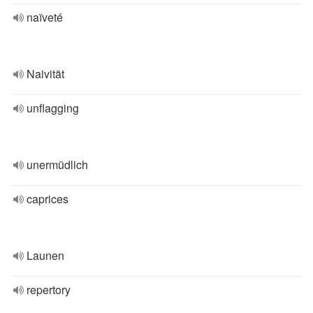
naïveté
Naivität
unflagging
unermüdlich
caprices
Launen
repertory