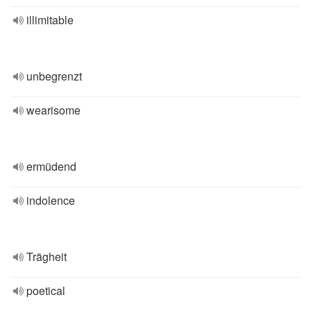
illimitable
unbegrenzt
wearisome
ermüdend
indolence
Trägheit
poetical