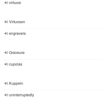
virtuosi
Virtuosen
engravers
Graveure
cupolas
Kuppeln
uninterruptedly