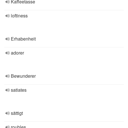
Kaffeetasse
loftiness
Erhabenheit
adorer
Bewunderer
satiates
sättigt
roubles