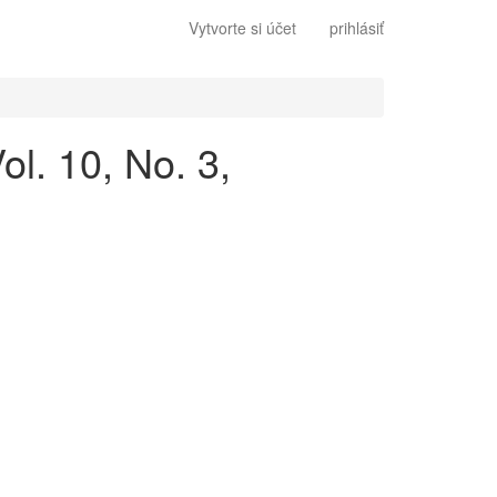
Vytvorte si účet
prihlásiť
l. 10, No. 3,