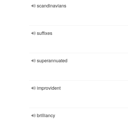
scandinavians
suffixes
superannuated
improvident
brilliancy