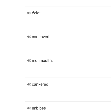
éclat
controvert
monmouth's
cankered
imbibes