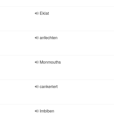
Eklat
anfechten
Monmouths
cankeriert
Imbiben