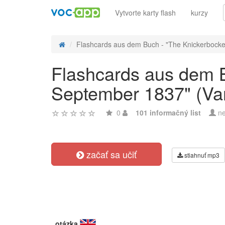
Vytvorte karty flash
kurzy
Flashcards aus dem Buch - "The Knickerbocker,
Flashcards aus dem Bu
September 1837" (Var
0
101 informačný list
ne
začať sa učiť
stiahnuť mp3
otázka