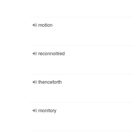
motion
reconnoitred
thenceforth
monitory