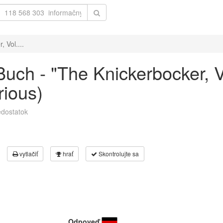
 Vol....
ch - "The Knickerbocker, Vo
ious)
dostatok
vytlačiť
hrať
Skontrolujte sa
Odpoveď