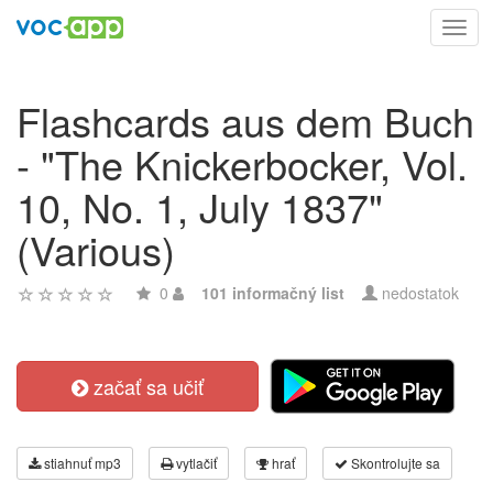
Toggl
navig
Flashcards aus dem Buch
- "The Knickerbocker, Vol.
10, No. 1, July 1837"
(Various)
0
101 informačný list
nedostatok
začať sa učiť
stiahnuť mp3
vytlačiť
hrať
Skontrolujte sa