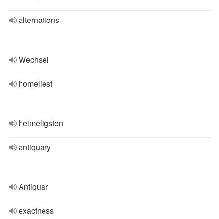
alternations
Wechsel
homeliest
heimeligsten
antiquary
Antiquar
exactness