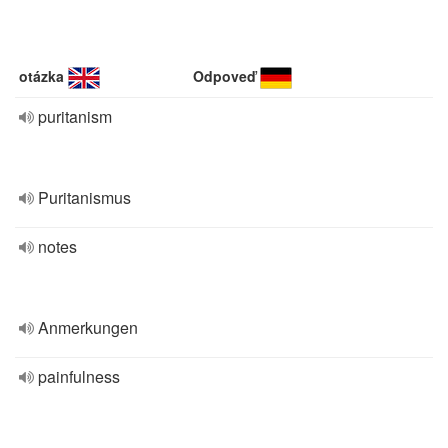
otázka
Odpoveď
puritanism
Puritanismus
notes
Anmerkungen
painfulness