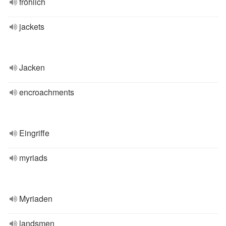
fröhlich
jackets
Jacken
encroachments
Eingriffe
myriads
Myriaden
landsmen