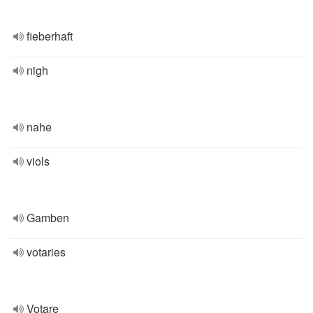
fieberhaft
nigh
nahe
viols
Gamben
votaries
Votare