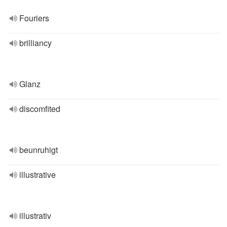
Fouriers
brilliancy
Glanz
discomfited
beunruhigt
illustrative
illustrativ