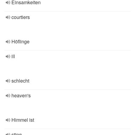
Einsamkeiten
courtiers
Höflinge
ill
schlecht
heaven's
Himmel ist
sting