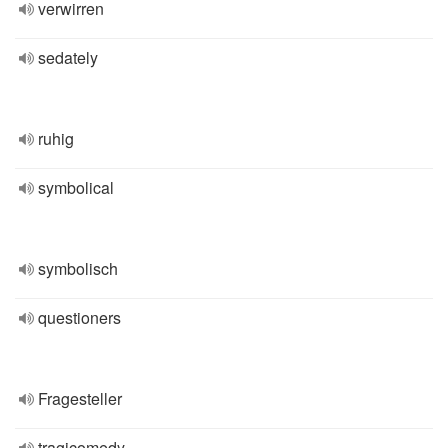
verwirren
sedately
ruhig
symbolical
symbolisch
questioners
Fragesteller
tragicomedy