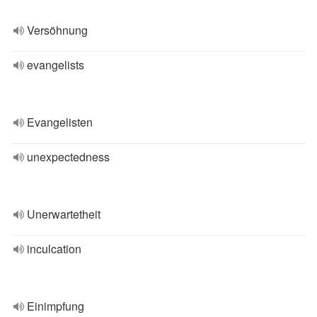
Versöhnung
evangelists
Evangelisten
unexpectedness
Unerwartetheit
inculcation
Einimpfung