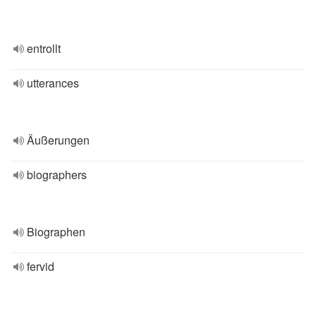
entrollt
utterances
Äußerungen
biographers
Biographen
fervid