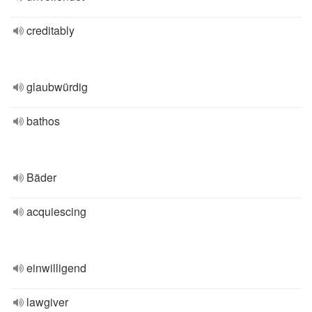
creditably
glaubwürdig
bathos
Bäder
acquiescing
einwilligend
lawgiver