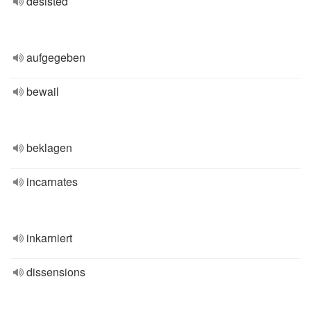
desisted
aufgegeben
bewail
beklagen
incarnates
inkarniert
dissensions