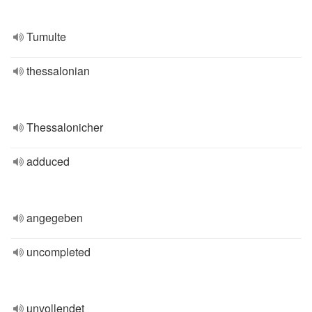
Tumulte
thessalonian
Thessalonicher
adduced
angegeben
uncompleted
unvollendet