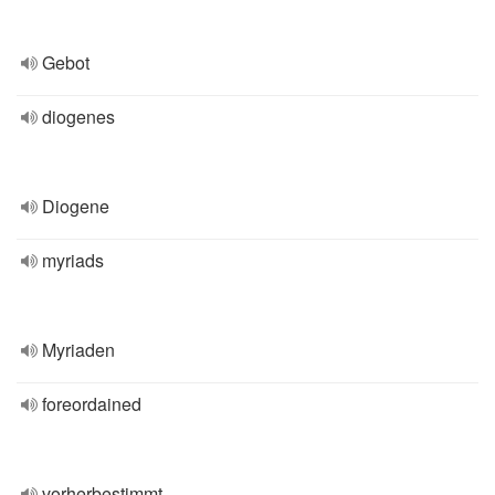
Gebot
diogenes
Diogene
myriads
Myriaden
foreordained
vorherbestimmt