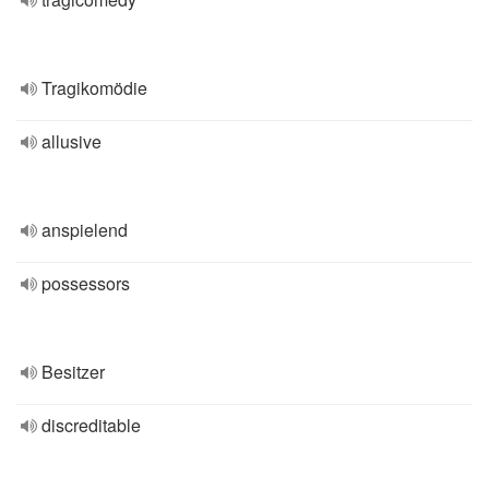
Tragikomödie
allusive
anspielend
possessors
Besitzer
discreditable