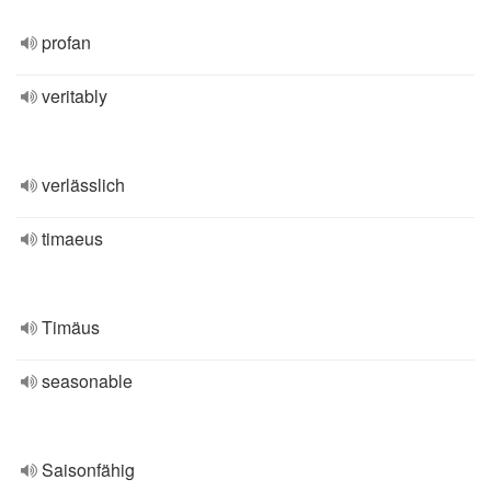
profan
veritably
verlässlich
timaeus
Timäus
seasonable
Saisonfähig