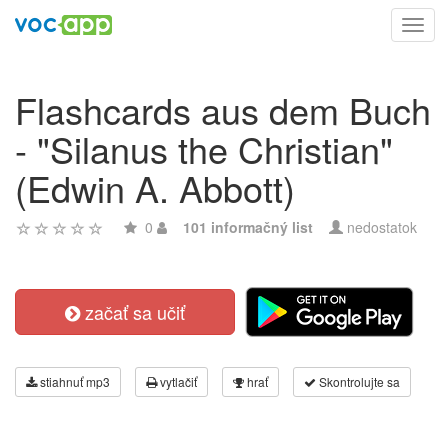
Toggl
navig
Flashcards aus dem Buch
- "Silanus the Christian"
(Edwin A. Abbott)
0
101 informačný list
nedostatok
začať sa učiť
stiahnuť mp3
vytlačiť
hrať
Skontrolujte sa