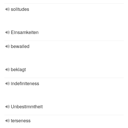
solitudes
Einsamkeiten
bewailed
beklagt
indefiniteness
Unbestimmtheit
terseness