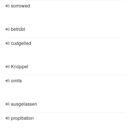
sorrowed
betrübt
cudgelled
Knüppel
omits
ausgelassen
propitiation