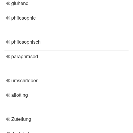
glühend
philosophic
philosophisch
paraphrased
umschrieben
allotting
Zuteilung