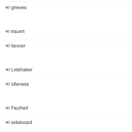
grieves
trauert
fancier
Liebhaber
idleness
Faulheit
sideboard