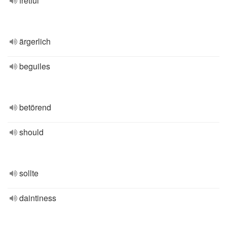
fretful
ärgerlich
beguiles
betörend
should
sollte
daintiness