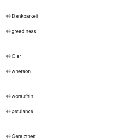
Dankbarkeit
greediness
Gier
whereon
woraufhin
petulance
Gereiztheit