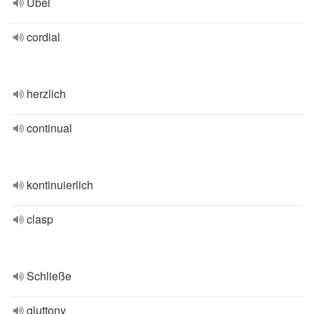
Übel
cordial
herzlich
continual
kontinuierlich
clasp
Schließe
gluttony