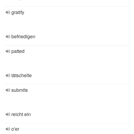
gratify
befriedigen
patted
tätschelte
submits
reicht ein
o'er