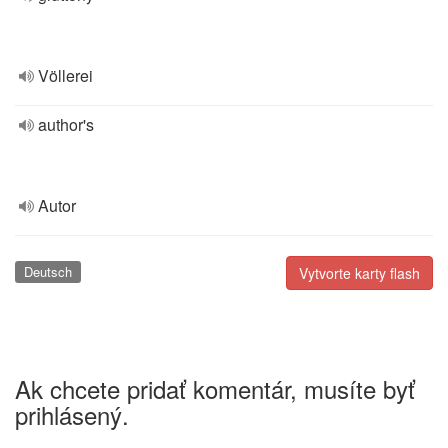
Völlerei
author's
Autor
Deutsch
Vytvorte karty flash
Ak chcete pridať komentár, musíte byť
prihlásený.