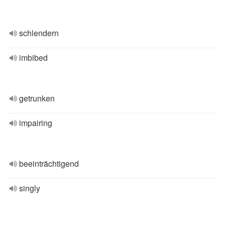
schlendern
imbibed
getrunken
impairing
beeinträchtigend
singly