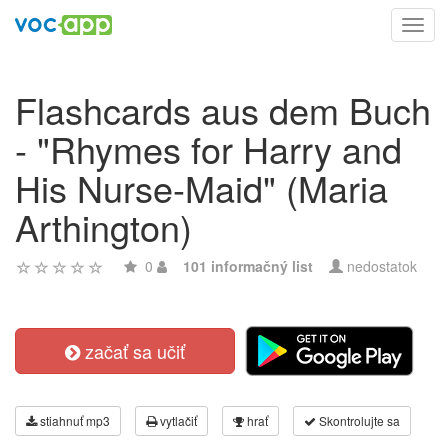
Toggl
navig
Flashcards aus dem Buch
- "Rhymes for Harry and
His Nurse-Maid" (Maria
Arthington)
0
101 informačný list
nedostatok
začať sa učiť
stiahnuť mp3
vytlačiť
hrať
Skontrolujte sa