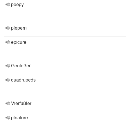
peepy
piepern
epicure
Genießer
quadrupeds
Vierfüßler
pinafore