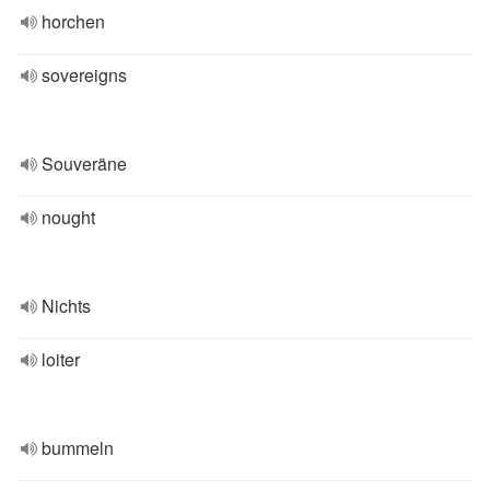
horchen
sovereigns
Souveräne
nought
Nichts
loiter
bummeln