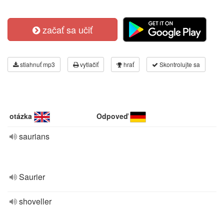
začať sa učiť
stiahnuť mp3
vytlačiť
hrať
Skontrolujte sa
otázka
Odpoveď
saurians
Saurier
shoveller