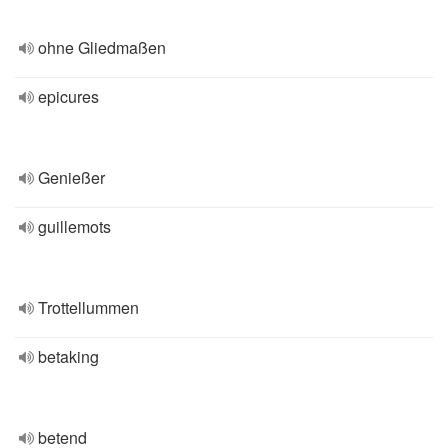
ohne Gliedmaßen
epicures
Genießer
guillemots
Trottellummen
betaking
betend