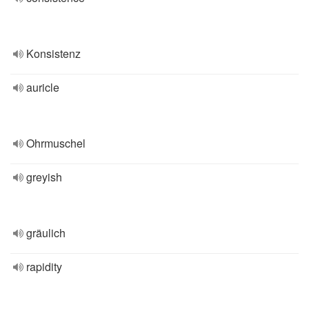
Konsistenz
auricle
Ohrmuschel
greyish
gräulich
rapidity