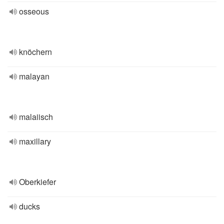
osseous
knöchern
malayan
malaiisch
maxillary
Oberkiefer
ducks