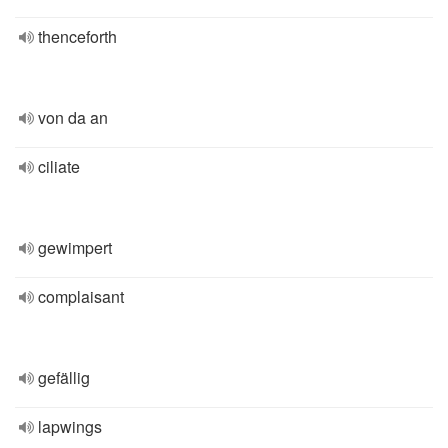
thenceforth
von da an
ciliate
gewimpert
complaisant
gefällig
lapwings