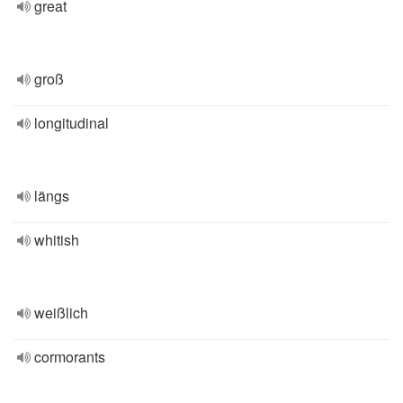
great
groß
longitudinal
längs
whitish
weißlich
cormorants