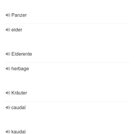
Panzer
eider
Eiderente
herbage
Kräuter
caudal
kaudal