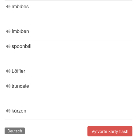
imbibes
Imbiben
spoonbill
Löffler
truncate
kürzen
Deutsch
Vytvorte karty flash