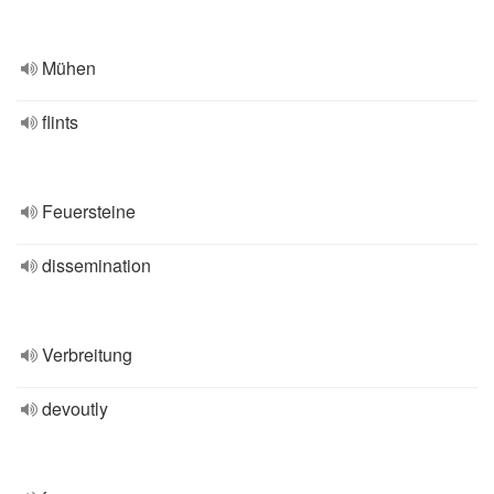
Mühen
flints
Feuersteine
dissemination
Verbreitung
devoutly