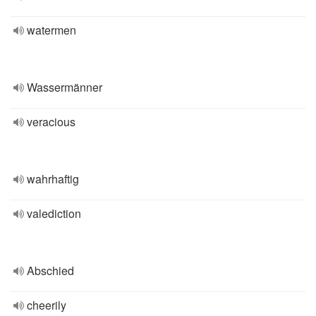
watermen
Wassermänner
veracious
wahrhaftig
valediction
Abschied
cheerily