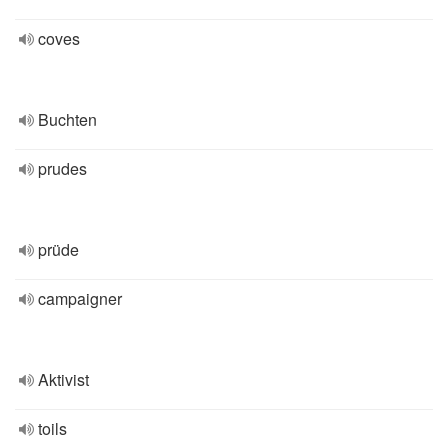
coves
Buchten
prudes
prüde
campaigner
Aktivist
toils