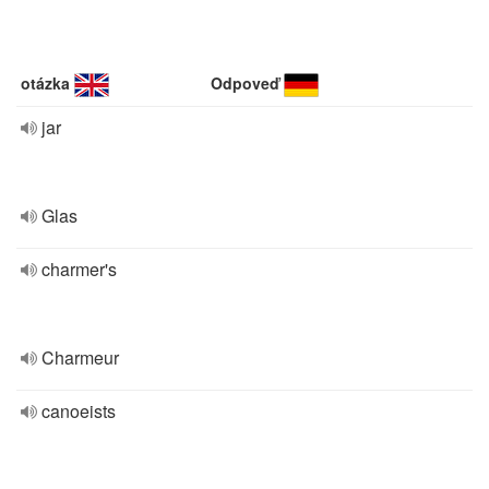
otázka
Odpoveď
jar
Glas
charmer's
Charmeur
canoeists