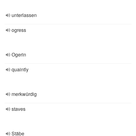
unterlassen
ogress
Ogerin
quaintly
merkwürdig
staves
Stäbe