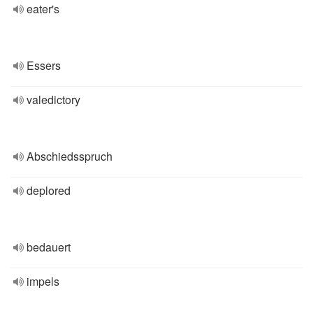
eater's
Essers
valedictory
Abschiedsspruch
deplored
bedauert
impels