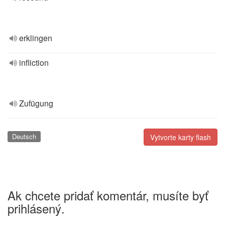
erklingen
infliction
Zufügung
Deutsch
Vytvorte karty flash
Ak chcete pridať komentár, musíte byť
prihlásený.