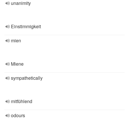
unanimity
Einstimmigkeit
mien
Miene
sympathetically
mitfühlend
odours