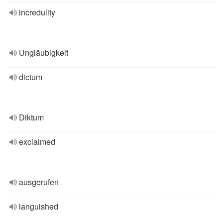
incredulity
Ungläubigkeit
dictum
Diktum
exclaimed
ausgerufen
languished