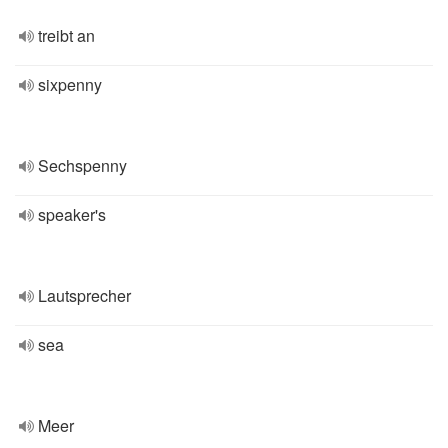
treibt an
sixpenny
Sechspenny
speaker's
Lautsprecher
sea
Meer