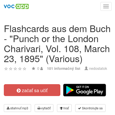
Toggl
navig
Flashcards aus dem Buch
- "Punch or the London
Charivari, Vol. 108, March
23, 1895" (Various)
0
101 informačný list
nedostatok
začať sa učiť
stiahnuť mp3
vytlačiť
hrať
Skontrolujte sa