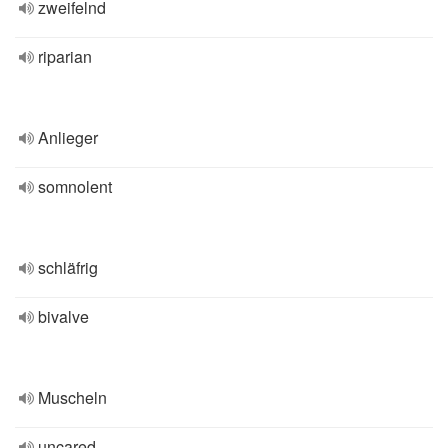
zweifelnd
riparian
Anlieger
somnolent
schläfrig
bivalve
Muscheln
uncared