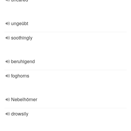
ungeübt
soothingly
beruhigend
foghorns
Nebelhörner
drowsily