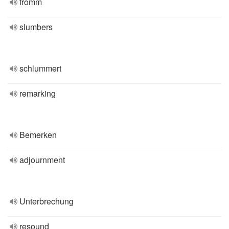
fromm
slumbers
schlummert
remarking
Bemerken
adjournment
Unterbrechung
resound