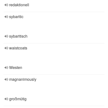
redaktionell
sybaritic
sybaritisch
waistcoats
Westen
magnanimously
großmütig