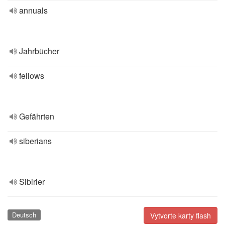
annuals
Jahrbücher
fellows
Gefährten
siberians
Sibirier
Deutsch
Vytvorte karty flash