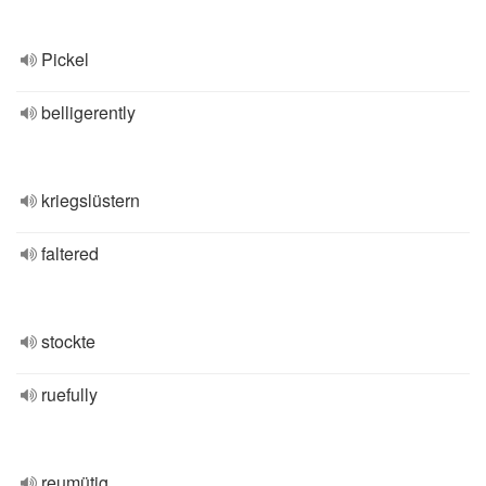
Pickel
belligerently
kriegslüstern
faltered
stockte
ruefully
reumütig