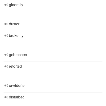
gloomily
düster
brokenly
gebrochen
retorted
erwiderte
disturbed