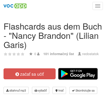
Toggl
navig
Flashcards aus dem Buch
- "Nancy Brandon" (Lilian
Garis)
0
101 informačný list
nedostatok
začať sa učiť
stiahnuť mp3
vytlačiť
hrať
Skontrolujte sa