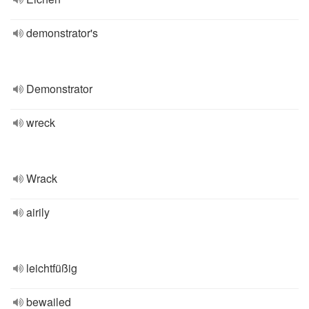
demonstrator's
Demonstrator
wreck
Wrack
airily
leichtfüßig
bewailed