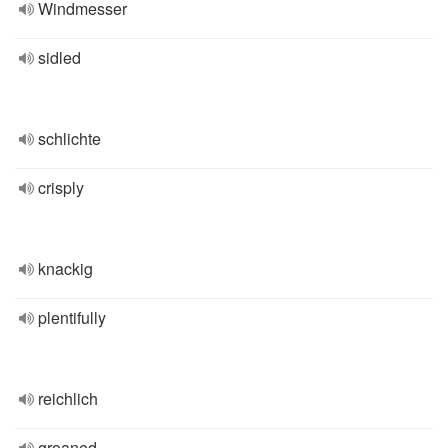
Windmesser
sidled
schlichte
crisply
knackig
plentifully
reichlich
groaned