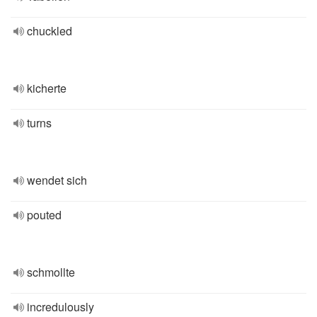
chuckled
kicherte
turns
wendet sich
pouted
schmollte
incredulously