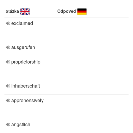
otázka
Odpoveď
exclaimed
ausgerufen
proprietorship
Inhaberschaft
apprehensively
ängstlich