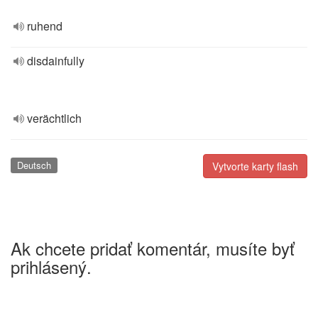
ruhend
disdainfully
verächtlich
Deutsch
Vytvorte karty flash
Ak chcete pridať komentár, musíte byť
prihlásený.