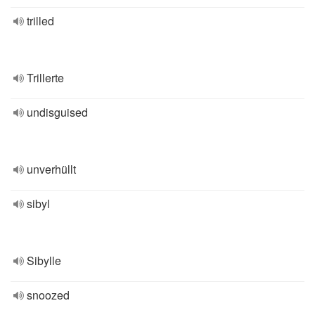
trilled
Trillerte
undisguised
unverhüllt
sibyl
Sibylle
snoozed