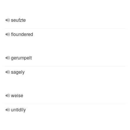
seufzte
floundered
gerumpelt
sagely
weise
untidily