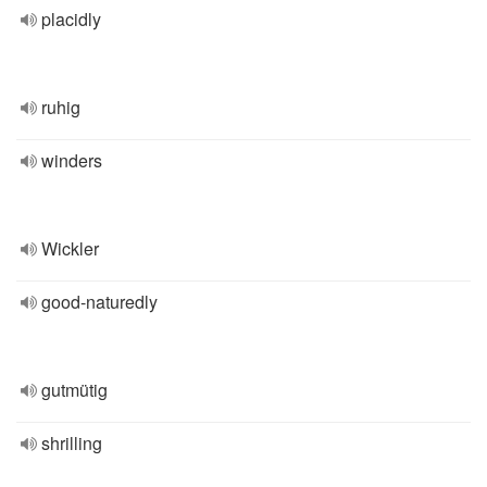
placidly
ruhig
winders
Wickler
good-naturedly
gutmütig
shrilling