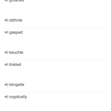
stöhnte
gasped
keuchte
tinkled
klingelte
cryptically