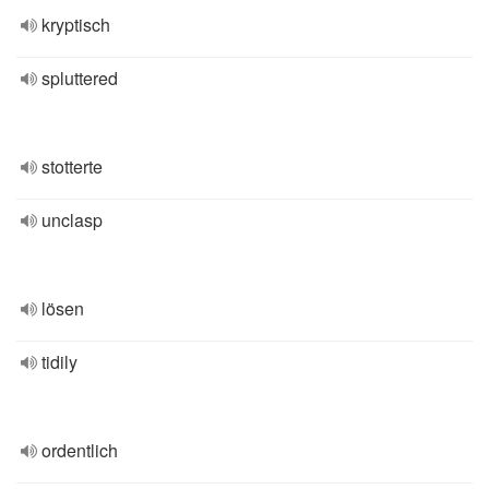
kryptisch
spluttered
stotterte
unclasp
lösen
tidily
ordentlich