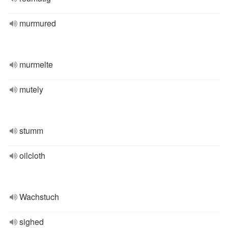
murmured
murmelte
mutely
stumm
oilcloth
Wachstuch
sighed