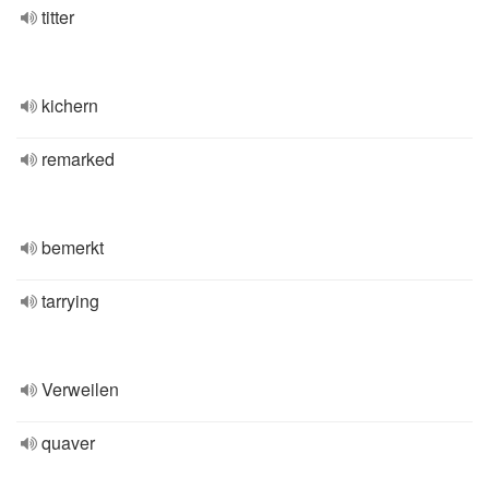
titter
kichern
remarked
bemerkt
tarrying
Verweilen
quaver