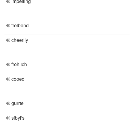
impelling
treibend
cheerily
fröhlich
cooed
gurrte
sibyl's