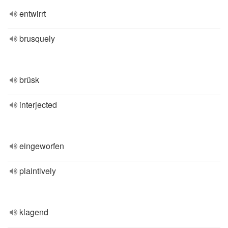
entwirrt
brusquely
brüsk
interjected
eingeworfen
plaintively
klagend