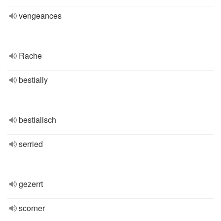
vengeances
Rache
bestially
bestialisch
serried
gezerrt
scorner