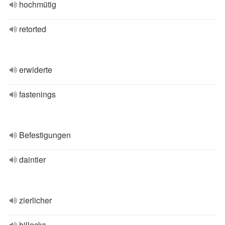
hochmütig
retorted
erwiderte
fastenings
Befestigungen
daintier
zierlicher
hillocks