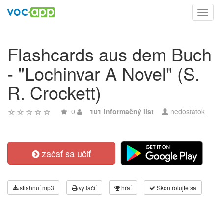
Toggl
navig
Flashcards aus dem Buch
- "Lochinvar A Novel" (S.
R. Crockett)
0
101 informačný list
nedostatok
začať sa učiť
stiahnuť mp3
vytlačiť
hrať
Skontrolujte sa