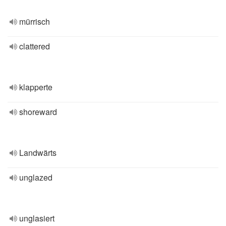
mürrisch
clattered
klapperte
shoreward
Landwärts
unglazed
unglasiert