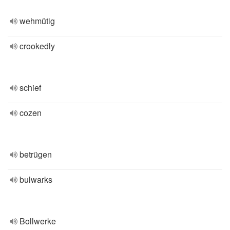
wehmütig
crookedly
schief
cozen
betrügen
bulwarks
Bollwerke