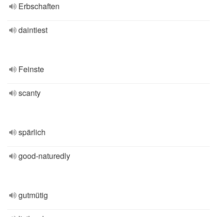
Erbschaften
daintiest
Feinste
scanty
spärlich
good-naturedly
gutmütig