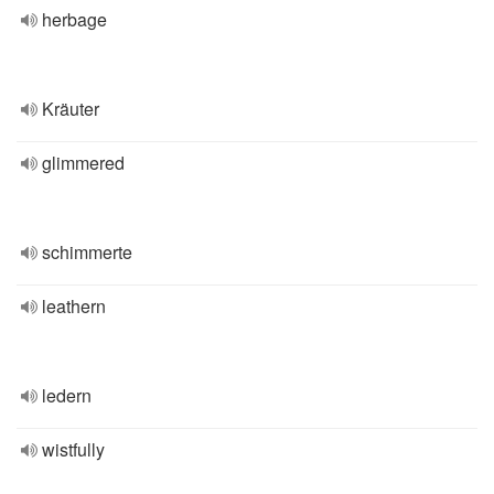
herbage
Kräuter
glimmered
schimmerte
leathern
ledern
wistfully