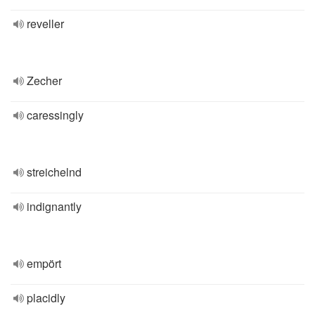
reveller
Zecher
caressingly
streichelnd
indignantly
empört
placidly