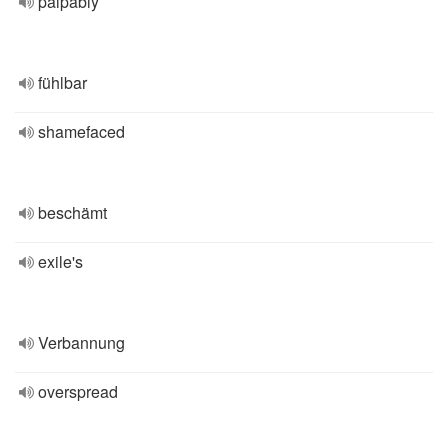
palpably
fühlbar
shamefaced
beschämt
exile's
Verbannung
overspread