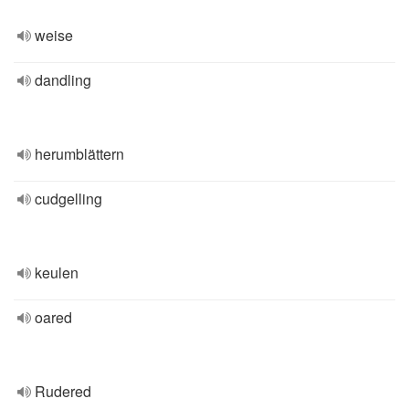
weise
dandling
herumblättern
cudgelling
keulen
oared
Rudered