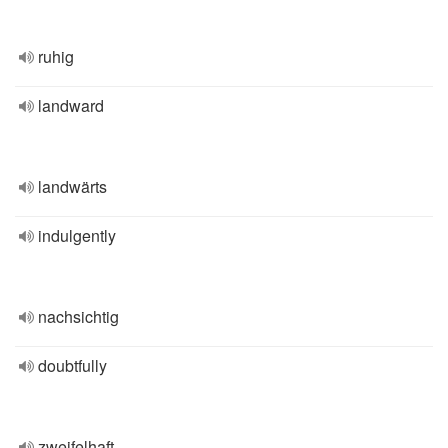
ruhig
landward
landwärts
indulgently
nachsichtig
doubtfully
zweifelhaft