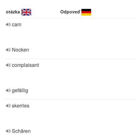
otázka
Odpoveď
cam
Nocken
complaisant
gefällig
skerries
Schären