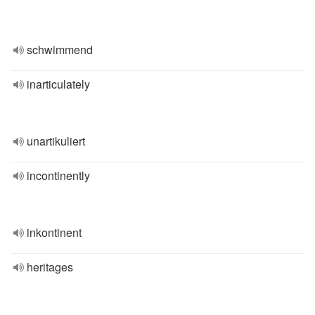
schwimmend
inarticulately
unartikuliert
incontinently
inkontinent
heritages