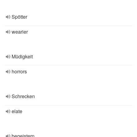
Spötter
wearier
Müdigkeit
horrors
Schrecken
elate
begeistern