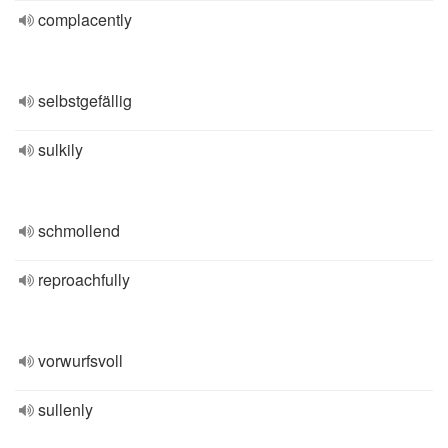
complacently
selbstgefällig
sulkily
schmollend
reproachfully
vorwurfsvoll
sullenly