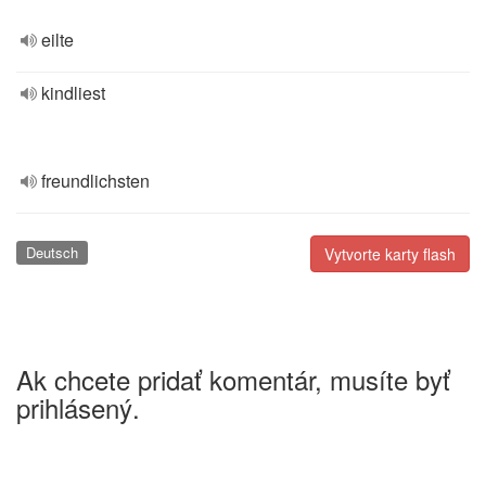
eilte
kindliest
freundlichsten
Deutsch
Vytvorte karty flash
Ak chcete pridať komentár, musíte byť
prihlásený.