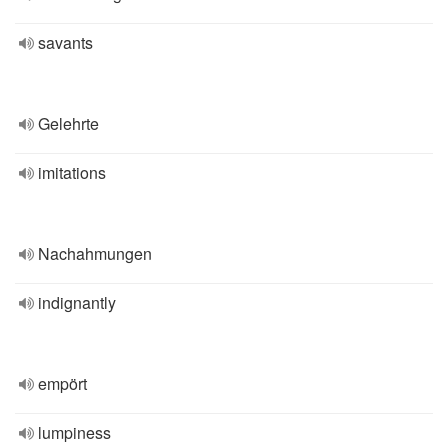
savants
Gelehrte
imitations
Nachahmungen
indignantly
empört
lumpiness