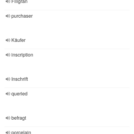
Filigran
purchaser
Käufer
inscription
Inschrift
queried
befragt
porcelain