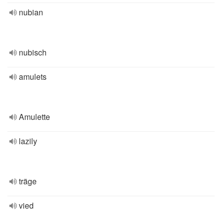
nubian
nubisch
amulets
Amulette
lazily
träge
vied