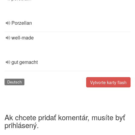
Porzellan
well-made
gut gemacht
Deutsch
Vytvorte karty flash
Ak chcete pridať komentár, musíte byť
prihlásený.