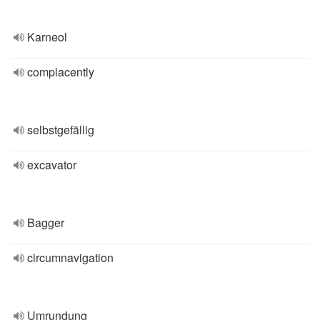
Karneol
complacently
selbstgefällig
excavator
Bagger
circumnavigation
Umrundung