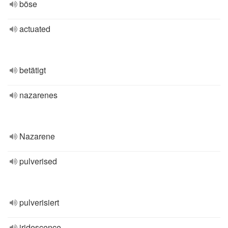
böse
actuated
betätigt
nazarenes
Nazarene
pulverised
pulverisiert
iridescence