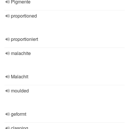
Pigmente
proportioned
proportioniert
malachite
Malachit
moulded
geformt
clasping