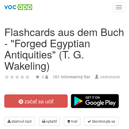
Toggl
navig
Flashcards aus dem Buch
- "Forged Egyptian
Antiquities" (T. G.
Wakeling)
0
101 informačný list
nedostatok
začať sa učiť
stiahnuť mp3
vytlačiť
hrať
Skontrolujte sa