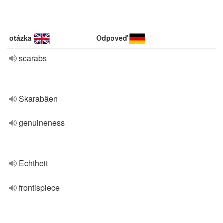
otázka
Odpoveď
scarabs
Skarabäen
genuineness
Echtheit
frontispiece