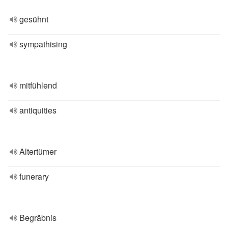
gesühnt
sympathising
mitfühlend
antiquities
Altertümer
funerary
Begräbnis