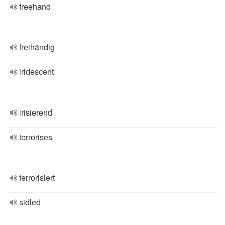
freehand
freihändig
iridescent
irisierend
terrorises
terrorisiert
sidled