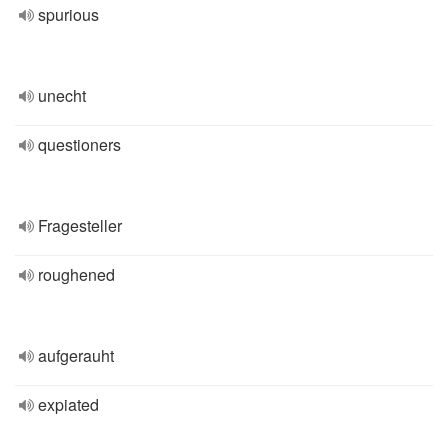
spurious
unecht
questioners
Fragesteller
roughened
aufgerauht
expiated