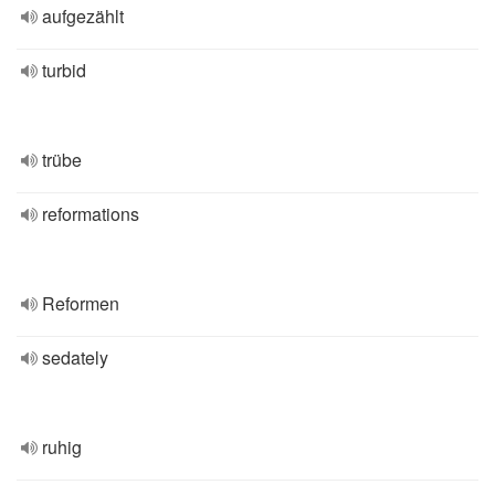
aufgezählt
turbid
trübe
reformations
Reformen
sedately
ruhig