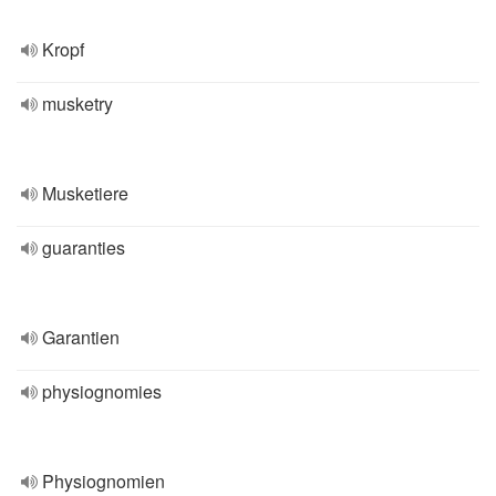
Kropf
musketry
Musketiere
guaranties
Garantien
physiognomies
Physiognomien