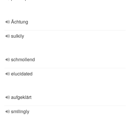
Ächtung
sulkily
schmollend
elucidated
aufgeklärt
smilingly