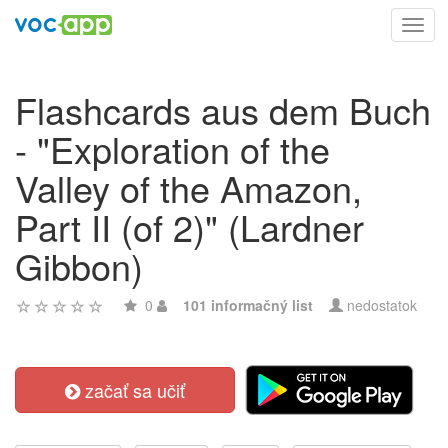
Toggl
navig
Flashcards aus dem Buch
- "Exploration of the
Valley of the Amazon,
Part II (of 2)" (Lardner
Gibbon)
0
101 informačný list
nedostatok
začať sa učiť