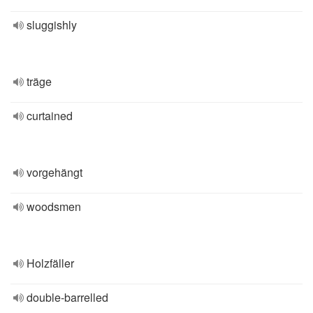
sluggishly
träge
curtained
vorgehängt
woodsmen
Holzfäller
double-barrelled