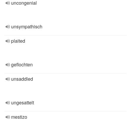
uncongenial
unsympathisch
plaited
geflochten
unsaddled
ungesattelt
mestizo