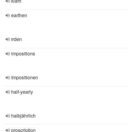
klafft
earthen
irden
impositions
Impositionen
half-yearly
halbjährlich
proscription