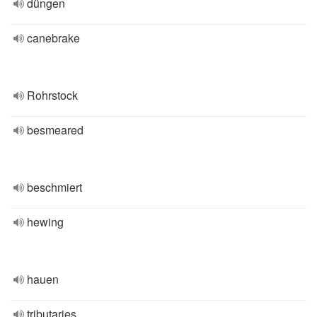
düngen
canebrake
Rohrstock
besmeared
beschmiert
hewing
hauen
tributaries