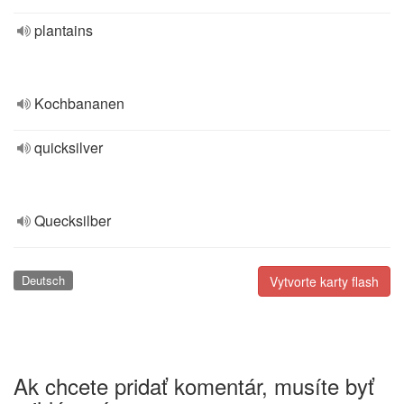
plantains
Kochbananen
quicksilver
Quecksilber
Deutsch
Vytvorte karty flash
Ak chcete pridať komentár, musíte byť