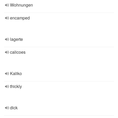
Wohnungen
encamped
lagerte
calicoes
Kaliko
thickly
dick