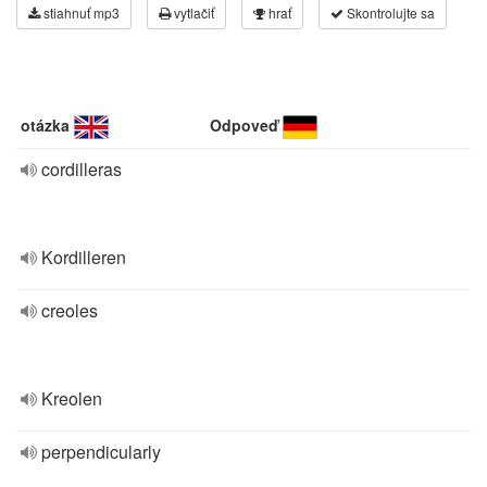
stiahnuť mp3
vytlačiť
hrať
Skontrolujte sa
otázka
Odpoveď
cordilleras
Kordilleren
creoles
Kreolen
perpendicularly