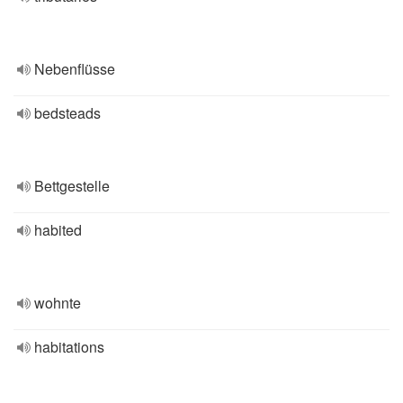
Nebenflüsse
bedsteads
Bettgestelle
habited
wohnte
habitations