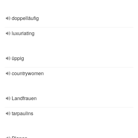
doppelläufig
luxuriating
üppig
countrywomen
Landfrauen
tarpaulins