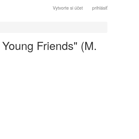
Vytvorte si účet
prihlásiť
 Young Friends" (M.