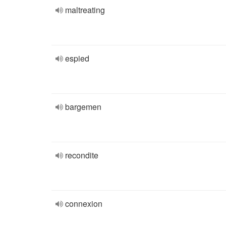
maltreating
espied
bargemen
recondite
connexion