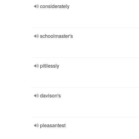
considerately
schoolmaster's
pitilessly
davison's
pleasantest