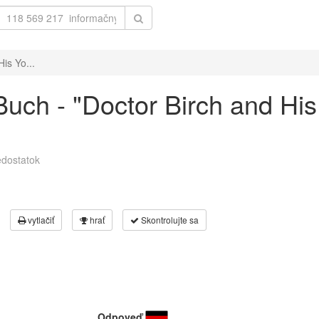
is Yo...
uch - "Doctor Birch and His
dostatok
vytlačiť
hrať
Skontrolujte sa
Odpoveď