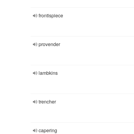
frontispiece
provender
lambkins
trencher
capering