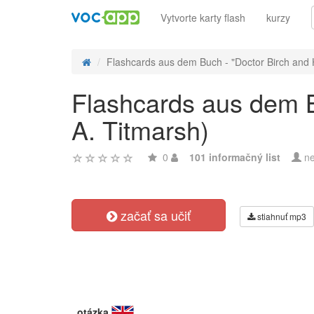
Vytvorte karty flash
kurzy
Flashcards aus dem Buch - "Doctor Birch and H
Flashcards aus dem B
A. Titmarsh)
0
101 informačný list
ne
začať sa učiť
stiahnuť mp3
otázka