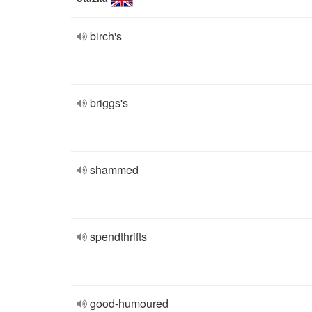
birch's
briggs's
shammed
spendthrifts
good-humoured