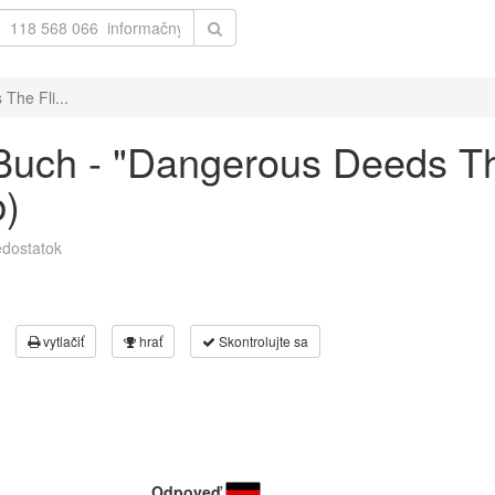
The Fli...
uch - "Dangerous Deeds The
b)
dostatok
vytlačiť
hrať
Skontrolujte sa
Odpoveď