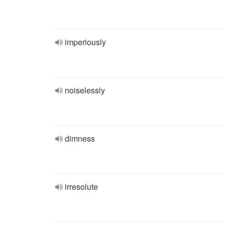
imperiously
noiselessly
dimness
irresolute