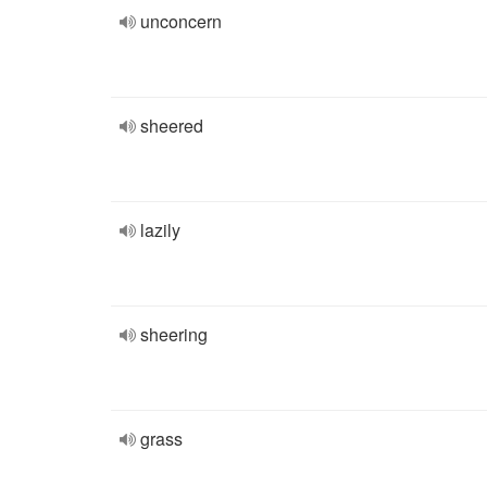
unconcern
sheered
lazily
sheering
grass