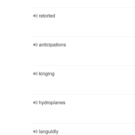
retorted
anticipations
kinging
hydroplanes
languidly