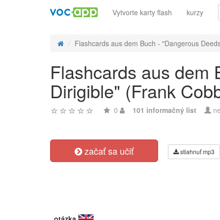
Vytvorte karty flash
kurzy
Flashcards aus dem Buch - "Dangerous Deeds 
Flashcards aus dem B
Dirigible" (Frank Cob
0
101 informačný list
ne
začať sa učiť
stiahnuť mp3
otázka