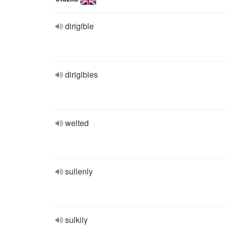
dirigible
dirigibles
welted
sullenly
sulkily