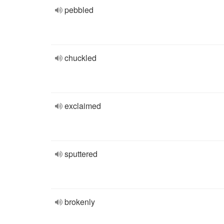
pebbled
chuckled
exclaimed
sputtered
brokenly