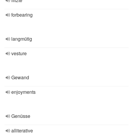
flitzte
forbearing
langmütig
vesture
Gewand
enjoyments
Genüsse
alliterative