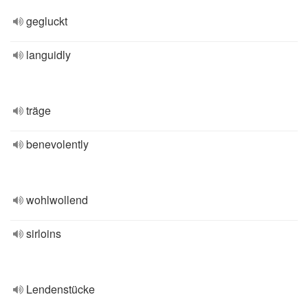
gegluckt
languidly
träge
benevolently
wohlwollend
sirloins
Lendenstücke