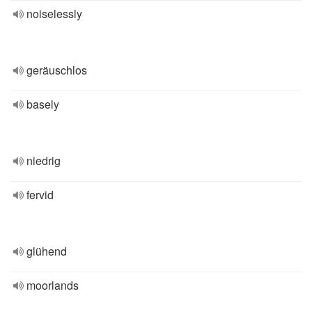
noiselessly
geräuschlos
basely
niedrig
fervid
glühend
moorlands