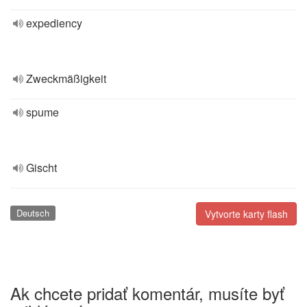
expediency
Zweckmäßigkeit
spume
Gischt
Deutsch
Vytvorte karty flash
Ak chcete pridať komentár, musíte byť