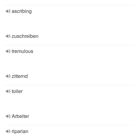
ascribing
zuschreiben
tremulous
zitternd
toiler
Arbeiter
riparian