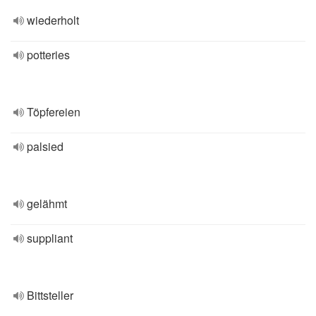
wiederholt
potteries
Töpfereien
palsied
gelähmt
suppliant
Bittsteller