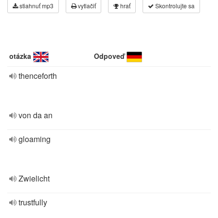
stiahnuť mp3
vytlačiť
hrať
Skontrolujte sa
otázka
Odpoveď
thenceforth
von da an
gloaming
Zwielicht
trustfully