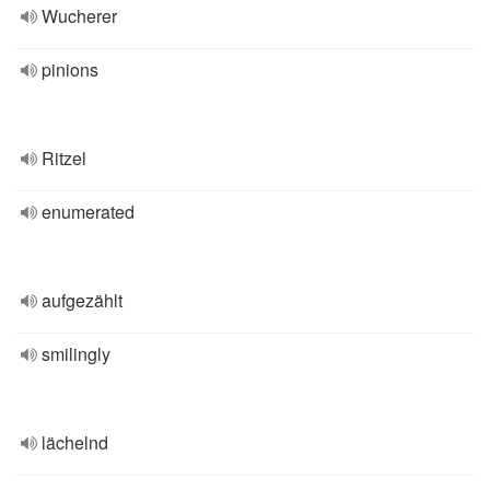
Wucherer
pinions
Ritzel
enumerated
aufgezählt
smilingly
lächelnd