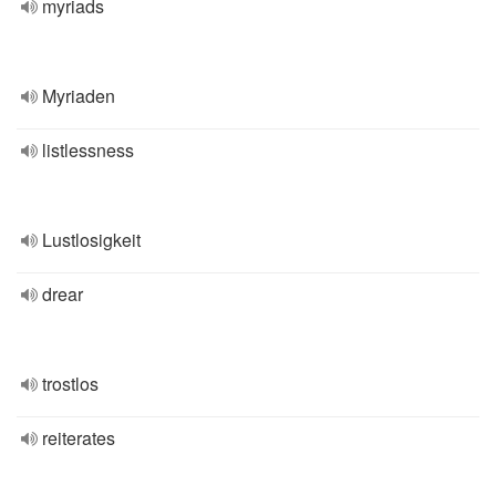
myriads
Myriaden
listlessness
Lustlosigkeit
drear
trostlos
reiterates