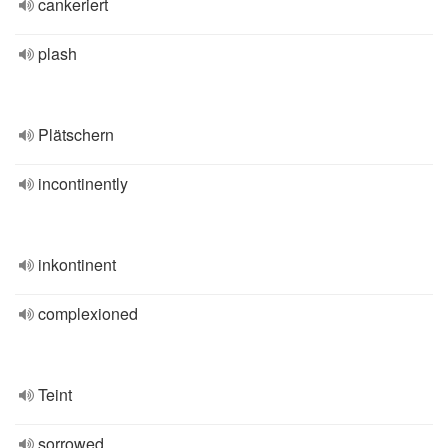
cankeriert
plash
Plätschern
incontinently
inkontinent
complexioned
Teint
sorrowed