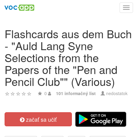
Toggl
navig
Flashcards aus dem Buch
- "Auld Lang Syne
Selections from the
Papers of the "Pen and
Pencil Club"" (Various)
0
101 informačný list
nedostatok
začať sa učiť