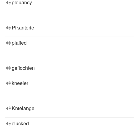
piquancy
Pikanterie
plaited
geflochten
kneeler
Knielänge
clucked