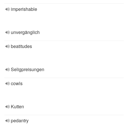
imperishable
unvergänglich
beatitudes
Seligpreisungen
cowls
Kutten
pedantry