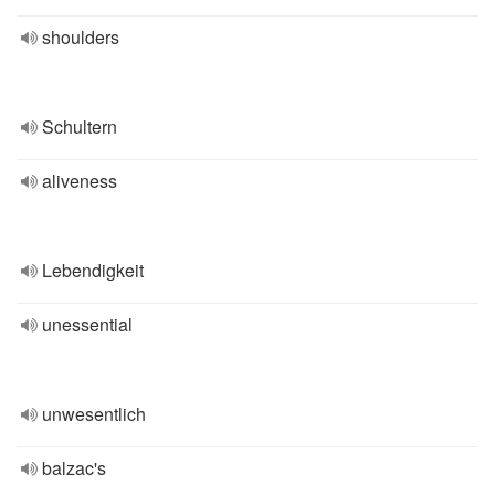
shoulders
Schultern
aliveness
Lebendigkeit
unessential
unwesentlich
balzac's