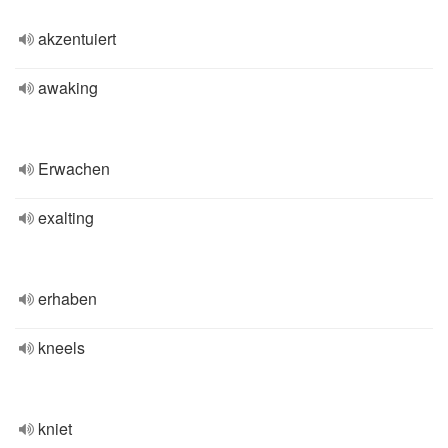
akzentuiert
awaking
Erwachen
exalting
erhaben
kneels
kniet