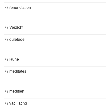
renunciation
Verzicht
quietude
Ruhe
meditates
meditiert
vacillating