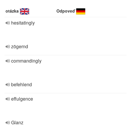
otázka
Odpoveď
hesitatingly
zögernd
commandingly
befehlend
effulgence
Glanz