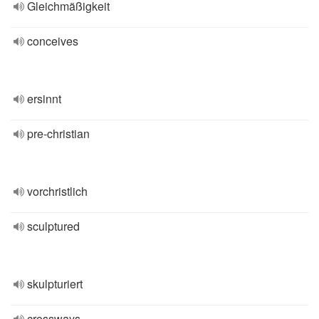
Gleichmäßigkeit
conceives
ersinnt
pre-christian
vorchristlich
sculptured
skulpturiert
crossways