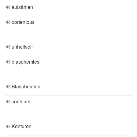
aufzählen
portentous
unheilvoll
blasphemies
Blasphemien
contours
Konturen