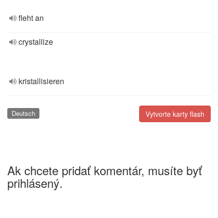
fleht an
crystallize
kristallisieren
Deutsch
Vytvorte karty flash
Ak chcete pridať komentár, musíte byť
prihlásený.