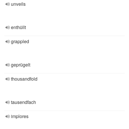
unveils
enthüllt
grappled
geprügelt
thousandfold
tausendfach
implores