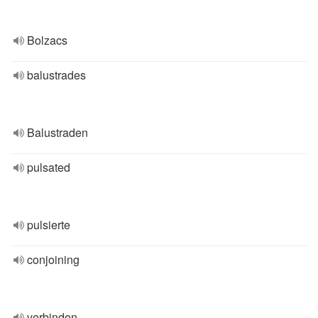
Bolzacs
balustrades
Balustraden
pulsated
pulsierte
conjoining
verbinden