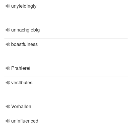
unyieldingly
unnachgiebig
boastfulness
Prahlerei
vestibules
Vorhallen
uninfluenced