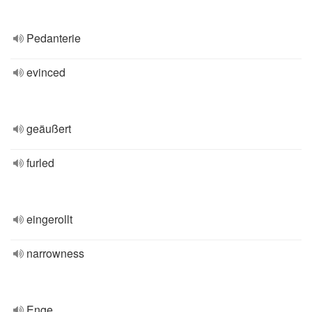
Pedanterie
evinced
geäußert
furled
eingerollt
narrowness
Enge