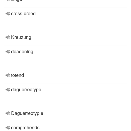
cross-breed
Kreuzung
deadening
tötend
daguerreotype
Daguerreotypie
comprehends