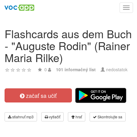
Toggl
navig
Flashcards aus dem Buch
- "Auguste Rodin" (Rainer
Maria Rilke)
0
101 informačný list
nedostatok
začať sa učiť
stiahnuť mp3
vytlačiť
hrať
Skontrolujte sa