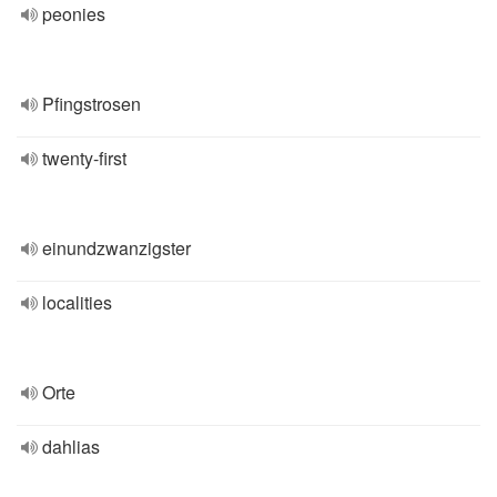
peonies
Pfingstrosen
twenty-first
einundzwanzigster
localities
Orte
dahlias