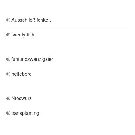
Ausschließlichkeit
twenty-fifth
fünfundzwanzigster
hellebore
Nieswurz
transplanting