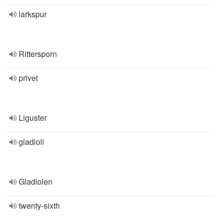
larkspur
Rittersporn
privet
Liguster
gladioli
Gladiolen
twenty-sixth