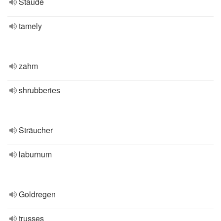
Staude
tamely
zahm
shrubberies
Sträucher
laburnum
Goldregen
trusses