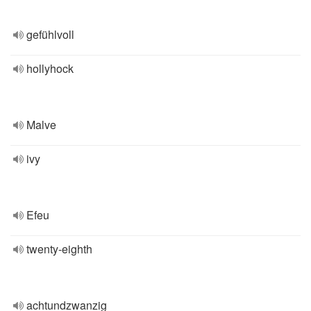
gefühlvoll
hollyhock
Malve
ivy
Efeu
twenty-eighth
achtundzwanzig