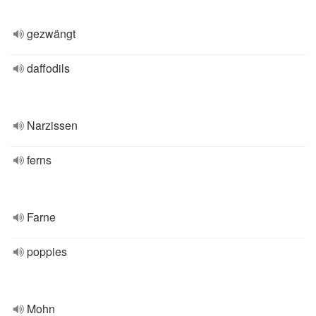
gezwängt
daffodils
Narzissen
ferns
Farne
poppies
Mohn