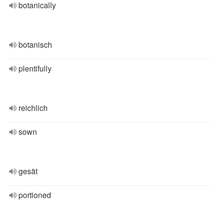
botanically
botanisch
plentifully
reichlich
sown
gesät
portioned