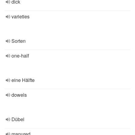
dick
varieties
Sorten
one-half
eine Hälfte
dowels
Dübel
manured