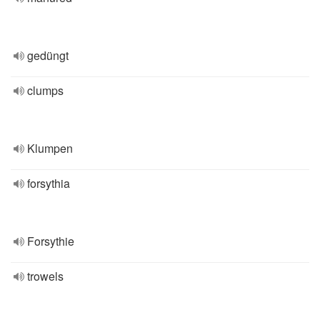
gedüngt
clumps
Klumpen
forsythia
Forsythie
trowels