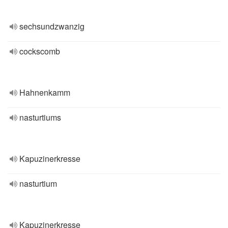
sechsundzwanzig
cockscomb
Hahnenkamm
nasturtiums
Kapuzinerkresse
nasturtium
Kapuzinerkresse