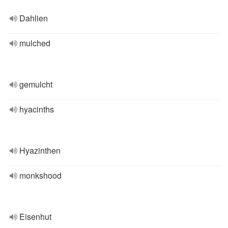
Dahlien
mulched
gemulcht
hyacinths
Hyazinthen
monkshood
Eisenhut