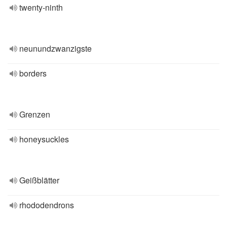
twenty-ninth
neunundzwanzigste
borders
Grenzen
honeysuckles
Geißblätter
rhododendrons