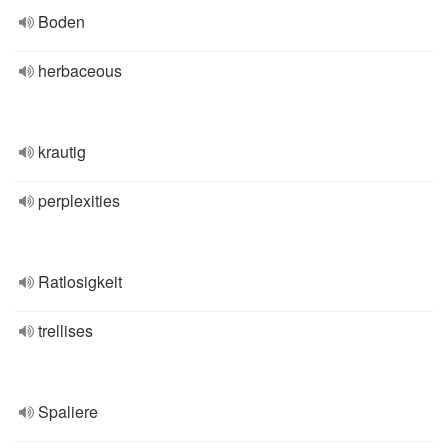
Boden
herbaceous
krautig
perplexities
Ratlosigkeit
trellises
Spaliere