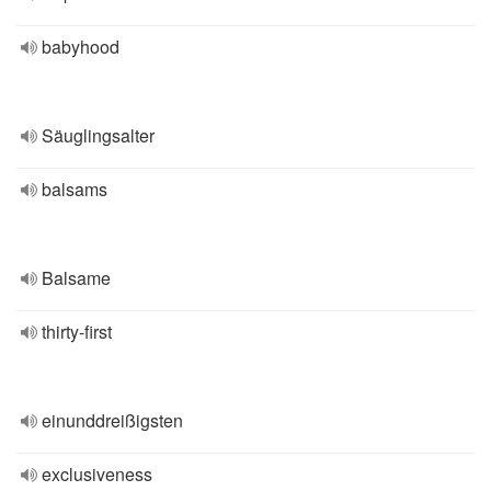
babyhood
Säuglingsalter
balsams
Balsame
thirty-first
einunddreißigsten
exclusiveness