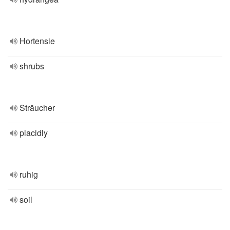
Hortensie
shrubs
Sträucher
placidly
ruhig
soil