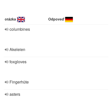
otázka
Odpoveď
columbines
Akeleien
foxgloves
Fingerhüte
asters