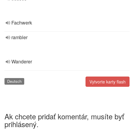
Fachwerk
rambler
Wanderer
Deutsch
Vytvorte karty flash
Ak chcete pridať komentár, musíte byť
prihlásený.