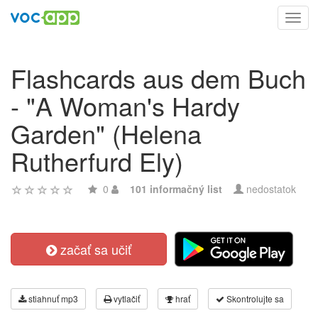
Toggl
navig
Flashcards aus dem Buch
- "A Woman's Hardy
Garden" (Helena
Rutherfurd Ely)
0
101 informačný list
nedostatok
začať sa učiť
stiahnuť mp3
vytlačiť
hrať
Skontrolujte sa