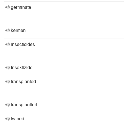
germinate
keimen
insecticides
Insektizide
transplanted
transplantiert
twined