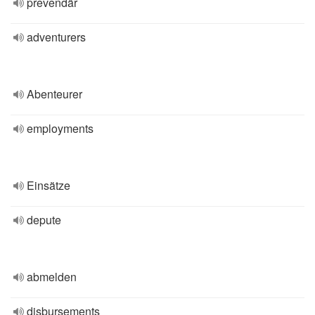
prevendär
adventurers
Abenteurer
employments
Einsätze
depute
abmelden
disbursements