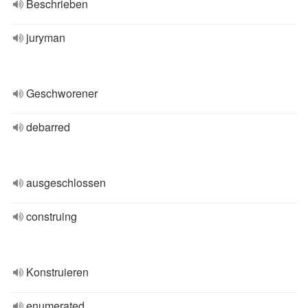
Beschrieben
juryman
Geschworener
debarred
ausgeschlossen
construing
Konstruieren
enumerated