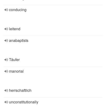
conducing
leitend
anabaptists
Täufer
manorial
herrschaftlich
unconstitutionally