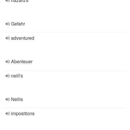
hazard's
Gefahr
adventured
Abenteuer
neill's
Neills
impositions