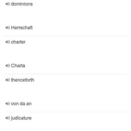
dominions
Herrschaft
charter
Charta
thenceforth
von da an
judicature