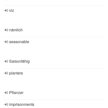
viz
nämlich
seasonable
Saisonfähig
planters
Pflanzer
imprisonments