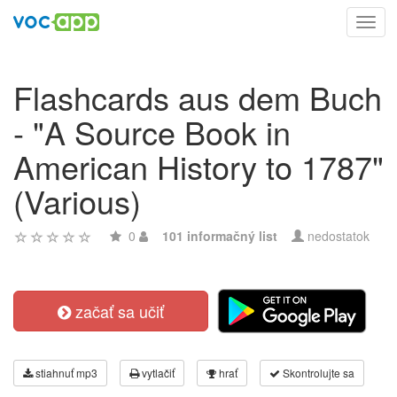
Toggl
navig
Flashcards aus dem Buch
- "A Source Book in
American History to 1787"
(Various)
0
101 informačný list
nedostatok
začať sa učiť
stiahnuť mp3
vytlačiť
hrať
Skontrolujte sa