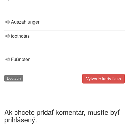
Auszahlungen
footnotes
Fußnoten
Deutsch
Vytvorte karty flash
Ak chcete pridať komentár, musíte byť
prihlásený.