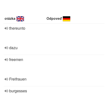
otázka
Odpoveď
thereunto
dazu
freemen
Freifrauen
burgesses