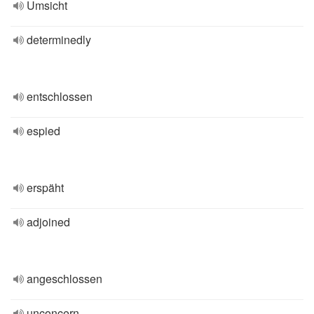
Umsicht
determinedly
entschlossen
espied
erspäht
adjoined
angeschlossen
unconcern