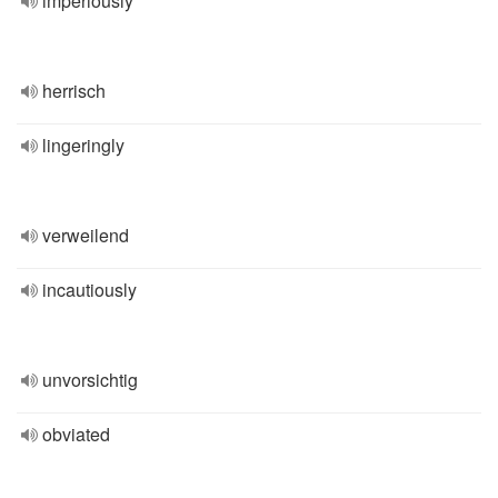
imperiously
herrisch
lingeringly
verweilend
incautiously
unvorsichtig
obviated