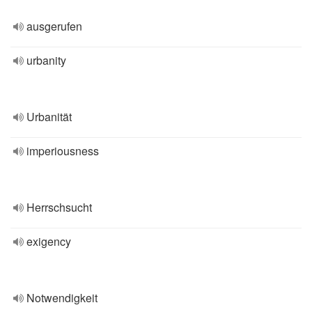
ausgerufen
urbanity
Urbanität
imperiousness
Herrschsucht
exigency
Notwendigkeit