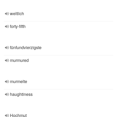
weltlich
forty-fifth
fünfundvierzigste
murmured
murmelte
haughtiness
Hochmut