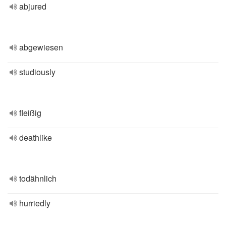
abjured
abgewiesen
studiously
fleißig
deathlike
todähnlich
hurriedly