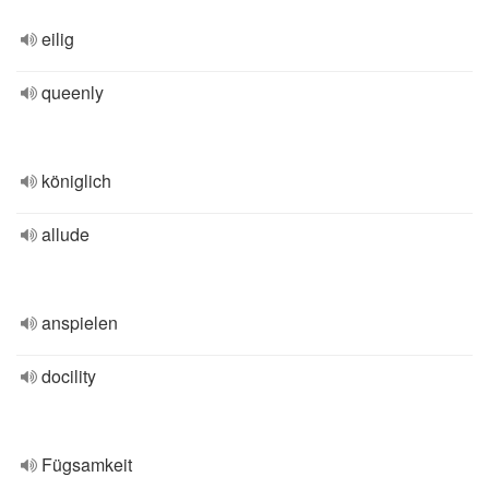
eilig
queenly
königlich
allude
anspielen
docility
Fügsamkeit