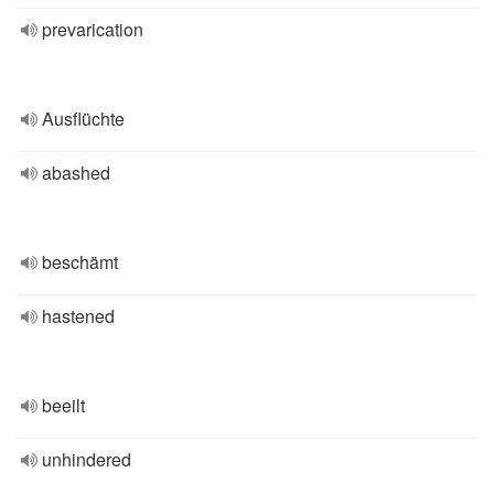
prevarication
Ausflüchte
abashed
beschämt
hastened
beeilt
unhindered