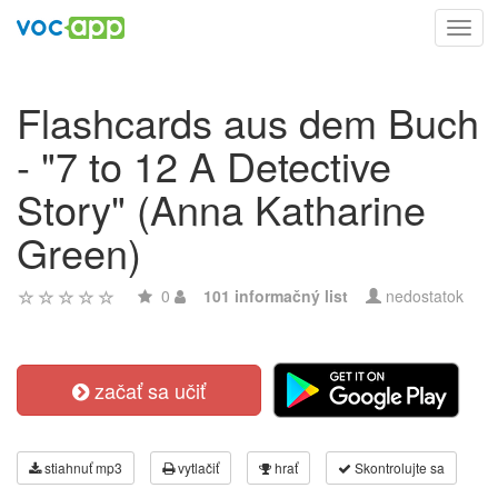
Toggl
navig
Flashcards aus dem Buch
- "7 to 12 A Detective
Story" (Anna Katharine
Green)
0
101 informačný list
nedostatok
začať sa učiť
stiahnuť mp3
vytlačiť
hrať
Skontrolujte sa