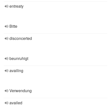
entreaty
Bitte
disconcerted
beunruhigt
availing
Verwendung
availed