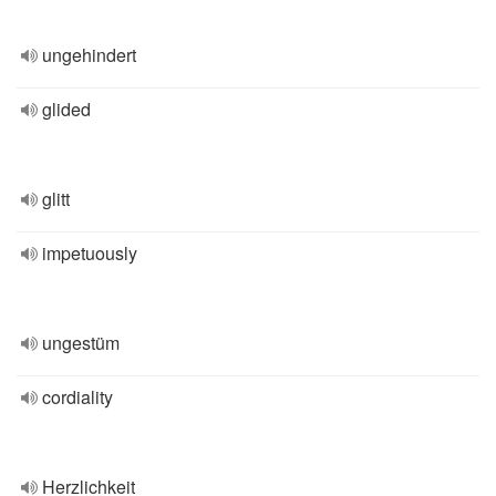
ungehindert
glided
glitt
impetuously
ungestüm
cordiality
Herzlichkeit