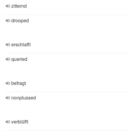
zitternd
drooped
erschlafft
queried
befragt
nonplussed
verblüfft