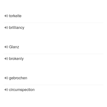
torkelte
brilliancy
Glanz
brokenly
gebrochen
circumspection