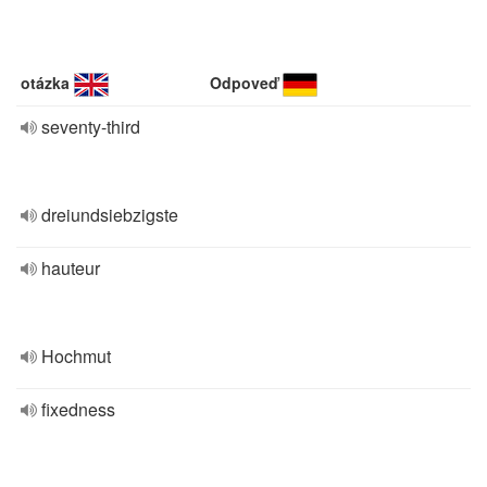
otázka
Odpoveď
seventy-third
dreiundsiebzigste
hauteur
Hochmut
fixedness