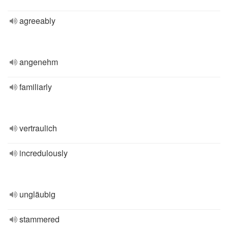
agreeably
angenehm
familiarly
vertraulich
incredulously
ungläubig
stammered